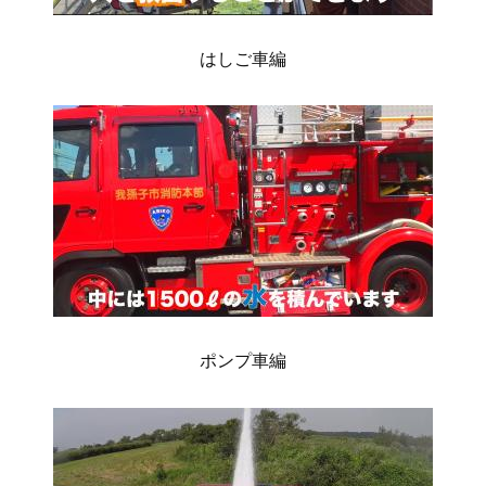
はしご車編
ポンプ車編