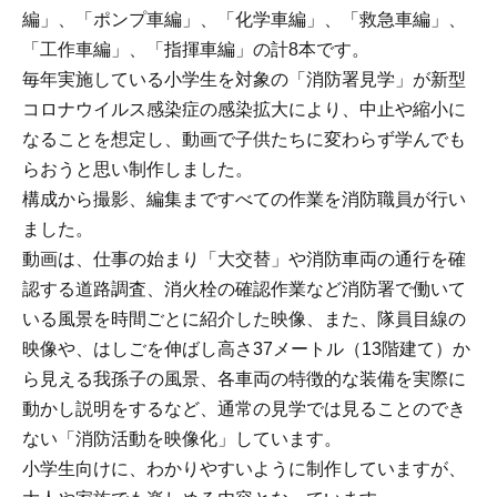
編」、「ポンプ車編」、「化学車編」、「救急車編」、
「工作車編」、「指揮車編」の計8本です。
毎年実施している小学生を対象の「消防署見学」が新型
コロナウイルス感染症の感染拡大により、中止や縮小に
なることを想定し、動画で子供たちに変わらず学んでも
らおうと思い制作しました。
構成から撮影、編集まですべての作業を消防職員が行い
ました。
動画は、仕事の始まり「大交替」や消防車両の通行を確
認する道路調査、消火栓の確認作業など消防署で働いて
いる風景を時間ごとに紹介した映像、また、隊員目線の
映像や、はしごを伸ばし高さ37メートル（13階建て）か
ら見える我孫子の風景、各車両の特徴的な装備を実際に
動かし説明をするなど、通常の見学では見ることのでき
ない「消防活動を映像化」しています。
小学生向けに、わかりやすいように制作していますが、