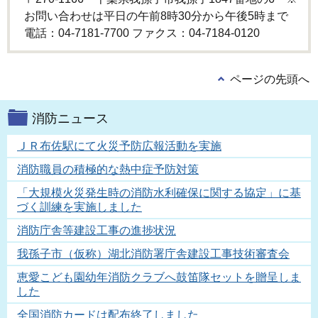
お問い合わせは平日の午前8時30分から午後5時まで
電話：04-7181-7700 ファクス：04-7184-0120
ページの先頭へ
消防ニュース
ＪＲ布佐駅にて火災予防広報活動を実施
消防職員の積極的な熱中症予防対策
「大規模火災発生時の消防水利確保に関する協定」に基
づく訓練を実施しました
消防庁舎等建設工事の進捗状況
我孫子市（仮称）湖北消防署庁舎建設工事技術審査会
恵愛こども園幼年消防クラブへ鼓笛隊セットを贈呈しま
した
全国消防カードは配布終了しました