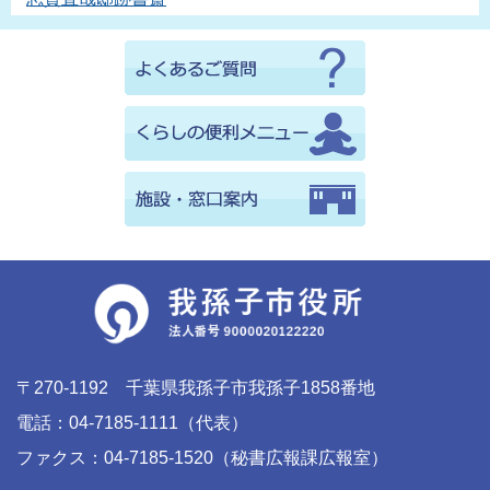
〒270-1192 千葉県我孫子市我孫子1858番地
電話：04-7185-1111（代表）
ファクス：04-7185-1520（秘書広報課広報室）