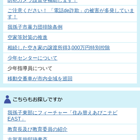
防犯カメラ設置を補助します！
ご注意ください！ 「電話de詐欺」の被害が多発していま
す！
我孫子市暴力団排除条例
空家等対策の推進
相続した空き家の譲渡所得3,000万円特別控除
少年センターについて
少年指導員について
移動交番車が市内全域を巡回
我孫子東部にフィーチャー「住み替えあびこナビ
EAST」
教育長及び教育委員の紹介
志賀直哉邸跡書斎