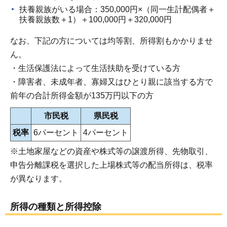
扶養親族がいる場合：350,000円×（同一生計配偶者＋
扶養親族数＋1）＋100,000円＋320,000円
なお、下記の方については均等割、所得割もかかりませ
ん。
・生活保護法によって生活扶助を受けている方
・障害者、未成年者、寡婦又はひとり親に該当する方で
前年の合計所得金額が135万円以下の方
市民税
県民税
税率
6パーセント
4パーセント
※土地家屋などの資産や株式等の譲渡所得、先物取引、
申告分離課税を選択した上場株式等の配当所得は、税率
が異なります。
所得の種類と所得控除