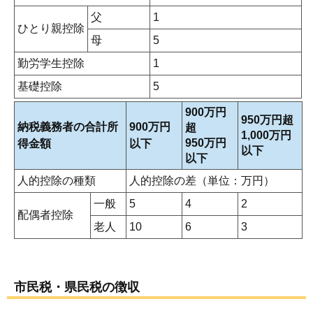
父
1
ひとり親控除
母
5
勤労学生控除
1
基礎控除
5
900万円
950万円超
納税義務者の合計所
900万円
超
1,000万円
950万円
得金額
以下
以下
以下
人的控除の種類
人的控除の差（単位：万円）
一般
5
4
2
配偶者控除
老人
10
6
3
市民税・県民税の徴収