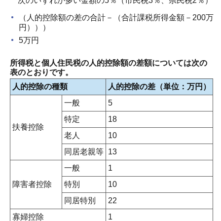
次のいずれか多い金額の5％（市民税3％、県民税2％）
（人的控除額の差の合計－（合計課税所得金額－200万
円）））
5万円
所得税と個人住民税の人的控除額の差額については次の
表のとおりです。
人的控除の種類
人的控除の差（単位：万円）
一般
5
特定
18
扶養控除
老人
10
同居老親等
13
一般
1
障害者控除
特別
10
同居特別
22
寡婦控除
1