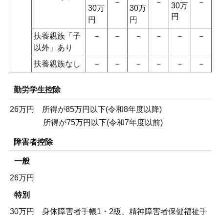
－
－
－
30万
30万
30万
円
円
円
扶養親族「子
－
－
－
－
－
－
以外」あり
扶養親族なし
－
－
－
－
－
－
勤労学生控除
26万円 所得が85万円以下(令和8年度以降)
所得が75万円以下(令和7年度以前)
障害者控除
一般
26万円
特別
30万円 身体障害者手帳1・2級、精神障害者保健福祉手