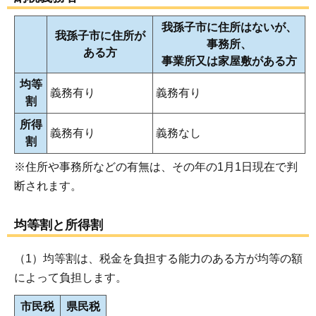
我孫子市に住所はないが、
我孫子市に住所が
事務所、
ある方
事業所又は家屋敷がある方
均等
義務有り
義務有り
割
所得
義務有り
義務なし
割
※住所や事務所などの有無は、その年の1月1日現在で判
断されます。
均等割と所得割
（1）均等割は、税金を負担する能力のある方が均等の額
によって負担します。
市民税
県民税