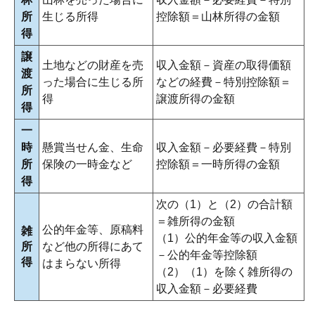
所
生じる所得
控除額＝山林所得の金額
得
譲
土地などの財産を売
収入金額－資産の取得価額
渡
った場合に生じる所
などの経費－特別控除額＝
所
得
譲渡所得の金額
得
一
時
懸賞当せん金、生命
収入金額－必要経費－特別
所
保険の一時金など
控除額＝一時所得の金額
得
次の（1）と（2）の合計額
＝雑所得の金額
公的年金等、原稿料
雑
（1）公的年金等の収入金額
所
など他の所得にあて
－公的年金等控除額
得
はまらない所得
（2）（1）を除く雑所得の
収入金額－必要経費