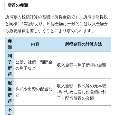
所得の種類
所得割の税額計算の基礎は所得金額です。所得は所得税
と同様に10種類あり、所得金額は一般的には収入金額か
ら必要経費を差し引くことにより求められます。
種
内容
所得金額の計算方法
類
利
子
公債、社債、預貯金
収入金額＝利子所得の金額
所
の利子など
得
配
収入金額－株式等の元本取
当
株式や出資の配当な
得のために要した負債の利
所
ど
子＝配当所得の金額
得
不