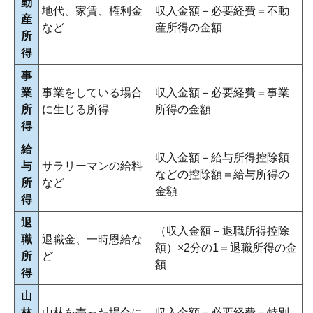
動
地代、家賃、権利金
収入金額－必要経費＝不動
産
など
産所得の金額
所
得
事
業
事業をしている場合
収入金額－必要経費＝事業
所
に生じる所得
所得の金額
得
給
収入金額－給与所得控除額
与
サラリーマンの給料
などの控除額＝給与所得の
所
など
金額
得
退
（収入金額－退職所得控除
職
退職金、一時恩給な
額）×2分の1＝退職所得の金
所
ど
額
得
山
林
山林を売った場合に
収入金額－必要経費－特別