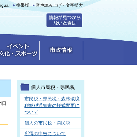
ingual
携帯版
音声読み上げ・文字拡大
個人市民税・県民税
市民税・県民税・森林環境
4日
税納税通知書の様式変更に
ついて
個人の市民税・県民税
所得の申告について