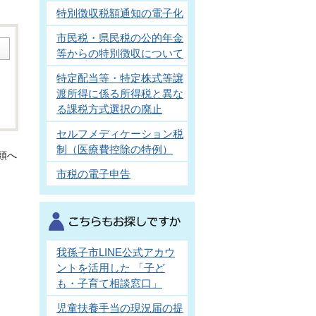
特別徴収税額通知の電子化
市民税・県民税の公的年金
等からの特別徴収について
特定配当等・特定株式等譲
渡所得に係る所得税と異な
る課税方式選択の廃止
セルフメディケーション税
制（医療費控除の特例）
頭へ
市税の電子申告
我孫子市LINE公式アカウ
ントを活用した 「子ど
も・子育て相談窓口」
児童扶養手当の現況届の提