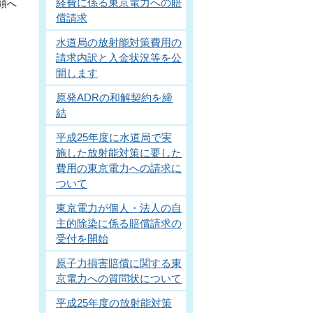
経費に係る東京電力への賠
頭へ
償請求
水道局の放射能対策費用の
請求内訳と入金状況等を公
開します
原発ADRの和解契約を締
結
平成25年度に水道局で実
施した放射能対策に要した
費用の東京電力への請求に
ついて
東京電力が個人・法人の自
主的除染に係る賠償請求の
受付を開始
原子力損害賠償に関する東
京電力への質問状について
平成25年度の放射能対策