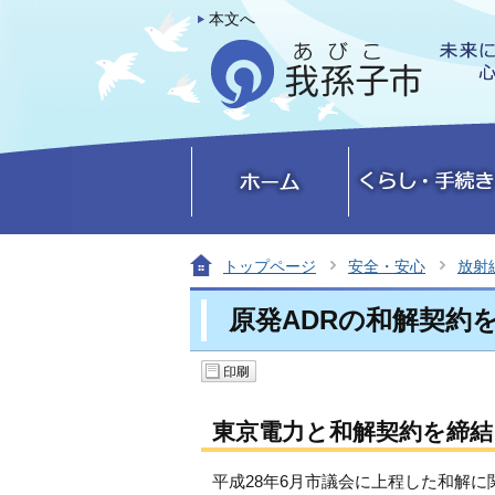
本文へ
トップページ
安全・安心
放射
原発ADRの和解契約
東京電力と和解契約を締
平成28年6月市議会に上程した和解に