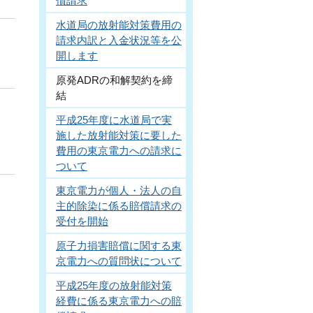
償請求
水道局の放射能対策費用の
請求内訳と入金状況等を公
開します
原発ADRの和解契約を締
結
平成25年度に水道局で実
施した放射能対策に要した
費用の東京電力への請求に
ついて
東京電力が個人・法人の自
主的除染に係る賠償請求の
受付を開始
原子力損害賠償に関する東
京電力への質問状について
平成25年度の放射能対策
経費に係る東京電力への賠