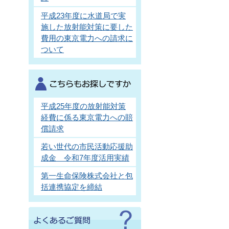
平成23年度に水道局で実
施した放射能対策に要した
費用の東京電力への請求に
ついて
平成25年度の放射能対策
経費に係る東京電力への賠
償請求
若い世代の市民活動応援助
成金 令和7年度活用実績
第一生命保険株式会社と包
括連携協定を締結