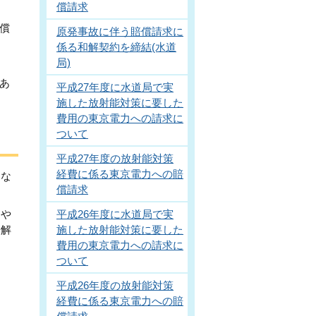
償請求
償
原発事故に伴う賠償請求に
係る和解契約を締結(水道
局)
あ
平成27年度に水道局で実
施した放射能対策に要した
費用の東京電力への請求に
ついて
平成27年度の放射能対策
経費に係る東京電力への賠
とな
償請求
用や
平成26年度に水道局で実
争解
施した放射能対策に要した
費用の東京電力への請求に
ついて
、
平成26年度の放射能対策
経費に係る東京電力への賠