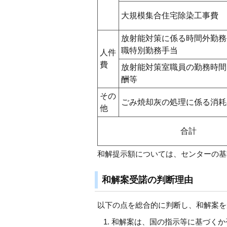
大規模集合住宅除染工事費
放射能対策に係る時間外勤務
職特別勤務手当
人件
費
放射能対策室職員の勤務時間
酬等
その
ごみ焼却灰の処理に係る消耗
他
合計
和解提示額については、センターの基
和解案受諾の判断理由
以下の点を総合的に判断し、和解案を
和解案は、国の指示等に基づくか