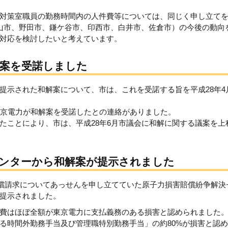
対策室職員の勤務時間内の人件費等については、同じく申し立て
山市、野田市、鎌ケ谷市、印西市、白井市、佐倉市）の今後の動向
対応を検討したいと考えています。
解案を受諾しました
提示された和解案について、市は、これを受諾する旨を平成28年4
東京電力が和解案を受諾したとの連絡がありました。
たことにより、市は、平成28年6月市議会に和解に関する議案を上
センターから和解案が提示されました
の賠償請求についてあっせんを申し立てていた原子力損害賠償紛争解決
提示されました。
費はほぼ全額が東京電力に支払義務のある損害と認められました
る時間外勤務手当及び管理職特別勤務手当」の約80%が損害と認