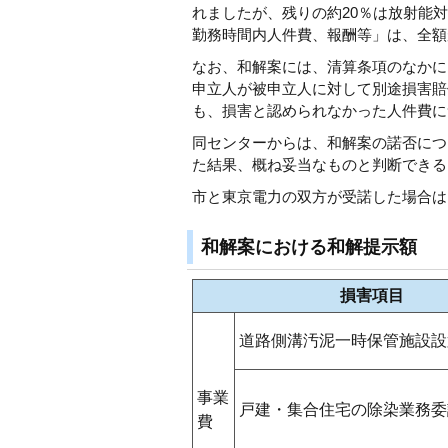
れましたが、残りの約20％は放射能
勤務時間内人件費、報酬等」は、全額
なお、和解案には、清算条項のなかに
申立人が被申立人に対して別途損害賠
も、損害と認められなかった人件費に
同センターからは、和解案の諾否につ
た結果、概ね妥当なものと判断できる
市と東京電力の双方が受諾した場合は
和解案における和解提示額
損害項目
道路側溝汚泥一時保管施設設
事業
戸建・集合住宅の除染業務委
費