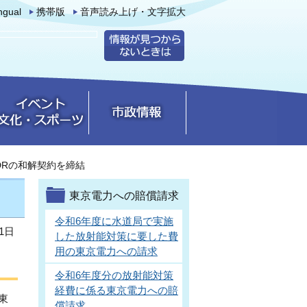
ingual
携帯版
音声読み上げ・文字拡大
DRの和解契約を締結
東京電力への賠償請求
令和6年度に水道局で実施
1日
した放射能対策に要した費
用の東京電力への請求
令和6年度分の放射能対策
経費に係る東京電力への賠
東
償請求