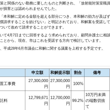
対策と関係のない勤務に要したものと判断され、「放射能対策室職
が損害とは認められませんでした。
「本和解に定める金額を超える部分につき、本和解の効力が及ば
償請求することを妨げない」と明記されており、和解案を受諾し
ついて改めて請求することができます。
いて4月7日までに回答するよう求められており、顧問弁護士に相
ことから、現在、市はこれを受諾する方向で検討しています。
、平成28年6月市議会に和解に関する議案を上程する予定です。
申立額
和解提示額
割合
備考
27,300,000
27,300,000
置工事費
100%
円
円
10万円未満
12,799,671
12,700,000
託料
99.2%
の端数切捨
円
円
て