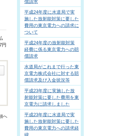
償請求
平成24年度に水道局で実
施した放射能対策に要した
費用の東京電力への請求に
ついて
払
平成24年度の放射能対策
7円
経費に係る東京電力への賠
償請求
水道局がこれまで行った東
京電力株式会社に対する賠
償請求及び入金状況等
平成23年度に実施した放
射能対策に要した費用を東
京電力に請求しました
平成23年度に水道局で実
頭へ
施した放射能対策に要した
費用の東京電力への請求経
緯