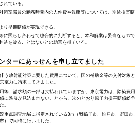
されている。
対策室職員の勤務時間内の人件費や報酬等については、別途損害賠
より早期賠償が実現できる。
等に照らし合わせて総合的に判断すると、本和解案は妥当なもので
利益を被ることはないとの助言を得ている。
センターにあっせんを申し立てました
伴う放射能対策に要した費用について、国の補助金等の交付対象
京電力に請求してきました。
用等、請求額の一部は支払われていますが、東京電力は、除染費
償に進展が見込まれないことから、次のとおり原子力損害賠償紛
た。
況重点調査地域に指定されている8市（我孫子市、松戸市、野田市
市）で同時に行いました。