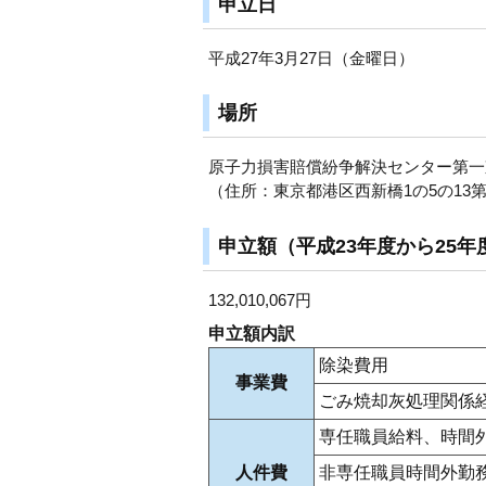
申立日
平成27年3月27日（金曜日）
場所
原子力損害賠償紛争解決センター第一
（住所：東京都港区西新橋1の5の13
申立額（平成23年度から25年
132,010,067円
申立額内訳
除染費用
事業費
ごみ焼却灰処理関係
専任職員給料、時間
人件費
非専任職員時間外勤