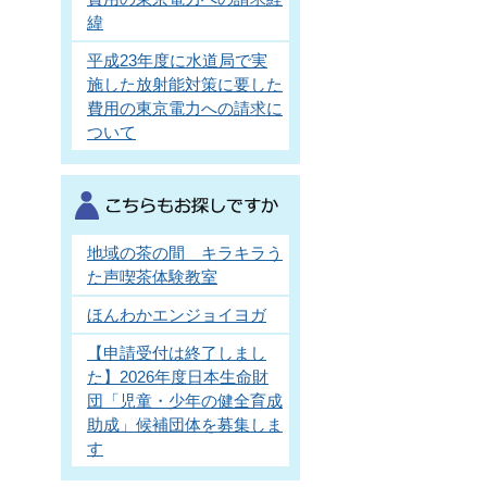
緯
平成23年度に水道局で実
施した放射能対策に要した
費用の東京電力への請求に
ついて
地域の茶の間 キラキラう
た声喫茶体験教室
ほんわかエンジョイヨガ
【申請受付は終了しまし
た】2026年度日本生命財
団「児童・少年の健全育成
助成」候補団体を募集しま
す