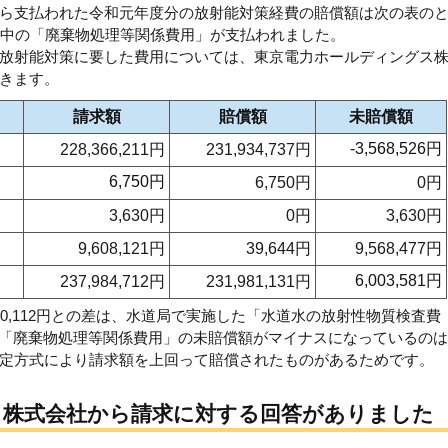
ら支払われた令和元年度分の放射能対策経費の賠償額は次の表の
議中の「廃棄物処理等関係費用」が支払われました。
放射能対策に要した費用については、東京電力ホールディングス
きます。
請求額
賠償額
未賠償額
-3,568,526円
228,366,211円
231,934,737円
6,750円
6,750円
0円
3,630円
0円
3,630円
9,608,121円
39,644円
9,568,477円
6,003,581円
237,984,712円
231,981,131円
05万0,112円との差は、水道局で実施した「水道水の放射性物質検査費
す。「廃棄物処理等関係費用」の未賠償額がマイナスになっているの
定方式により請求額を上回って賠償されたものがあるためです。
ス株式会社から請求に対する回答がありました