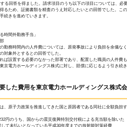
に対する回答を得ました。請求項目のうち以下の項目については、必
得るため、証拠書類を精査のうえ対応したいとの回答でした。こ
手続きを進めていきます。
る時間外勤務手当」
部
の勤務時間内の人件費については、原発事故により負担を余儀な
の対象外とするとの回答でした。
れば設置する必要のなかった部署であり、配置した職員の人件費
東京電力ホールディングス株式に対し、賠償に応じるよう引き続
に要した費用を東京電力ホールディングス株式
は、原子力政策を推進してきた国と原因者である同社に全額負担
5,232円のうち、国からの震災復興特別交付税による充当額を除いた
請求に対して未払いとなっている平成30年度までの放射能対策経費