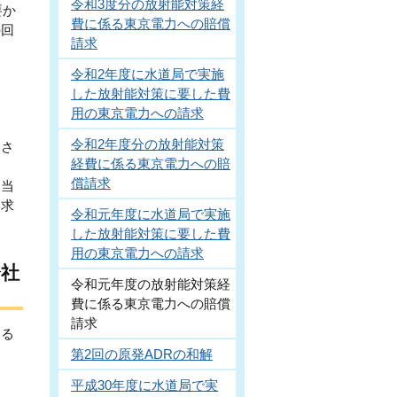
令和3度分の放射能対策経
要か
費に係る東京電力への賠償
の回
請求
令和2年度に水道局で実施
した放射能対策に要した費
用の東京電力への請求
令和2年度分の放射能対策
くさ
経費に係る東京電力への賠
償請求
も当
き求
令和元年度に水道局で実施
した放射能対策に要した費
用の東京電力への請求
会社
令和元年度の放射能対策経
費に係る東京電力への賠償
請求
する
第2回の原発ADRの和解
平成30年度に水道局で実