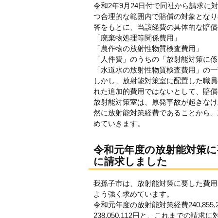
令和2年9月24日付で同社から請求
つ合理的な範囲内で賠償の対象となり
答をもとに、当該経費の具体的な賠償
「廃棄物処理等関係費用」
「農作物の放射性物質検査費用」
「人件費」のうちの「放射能対策に係
「水道水の放射性物質検査費用」の一
しかし、放射能対策室に配置した職員
れた追加的費用ではないとして、賠償
放射能対策室は、原発事故が起きなけ
然に放射能対策経費であることから、
めていきます。
令和元年度の放射能対策
に請求しました
我孫子市は、放射能対策に要した費用
よう強く求めています。
令和元年度の放射能対策経費240,85
238,050,112円と、これまでの