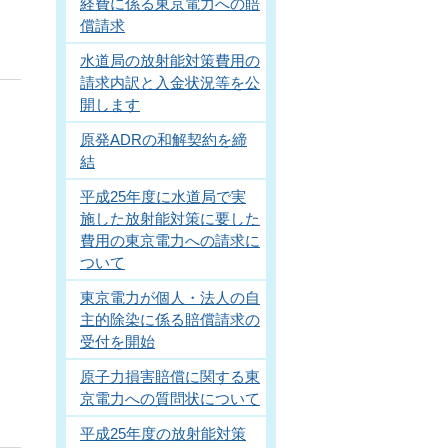
経費に係る東京電力への賠
償請求
水道局の放射能対策費用の
請求内訳と入金状況等を公
開します
原発ADRの和解契約を締
結
平成25年度に水道局で実
施した放射能対策に要した
費用の東京電力への請求に
ついて
東京電力が個人・法人の自
主的除染に係る賠償請求の
受付を開始
原子力損害賠償に関する東
京電力への質問状について
平成25年度の放射能対策