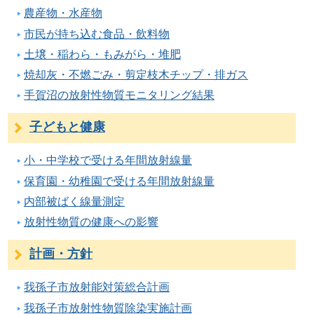
農産物・水産物
市民が持ち込む食品・飲料物
土壌・稲わら・もみがら・堆肥
焼却灰・不燃ごみ・剪定枝木チップ・排ガス
手賀沼の放射性物質モニタリング結果
子どもと健康
小・中学校で受ける年間放射線量
保育園・幼稚園で受ける年間放射線量
内部被ばく線量測定
放射性物質の健康への影響
計画・方針
我孫子市放射能対策総合計画
我孫子市放射性物質除染実施計画