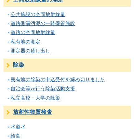
公共施設の空間放射線量
道路側溝汚泥の一時保管施設
道路の空間放射線量
私有地の測定
測定器の貸し出し
除染
民有地の除染の申込受付を締め切りました
自治会等が行う除染活動支援
私立高校・大学の除染
放射性物質検査
水道水
給食