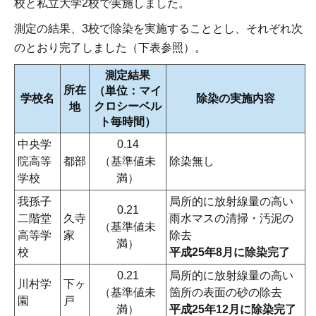
校と私立大学2校で実施しました。
測定の結果、3校で除染を実施することとし、それぞれ次
のとおり完了しました（下表参照）。
測定結果
所在
（単位：マイ
学校名
除染の実施内容
クロシーベル
地
ト毎時間）
中央学
0.14
院高等
都部
（基準値未
除染無し
学校
満）
我孫子
局所的に放射線量の高い
0.21
二階堂
久寺
雨水マスの清掃・汚泥の
（基準値未
高等学
家
除去
満）
校
平成25年8月に除染完了
0.21
局所的に放射線量の高い
川村学
下ヶ
（基準値未
箇所の表面の砂の除去
園
戸
満）
平成25年12月に除染完了