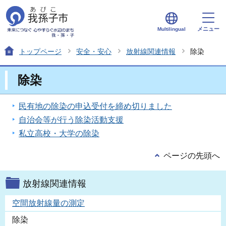
メニュー
Multilingual
トップページ
安全・安心
放射線関連情報
除染
除染
民有地の除染の申込受付を締め切りました
自治会等が行う除染活動支援
私立高校・大学の除染
ページの先頭へ
放射線関連情報
空間放射線量の測定
除染