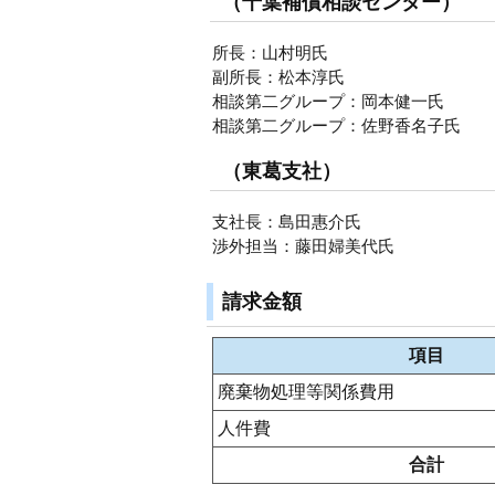
（千葉補償相談センター）
所長：山村明氏
副所長：松本淳氏
相談第二グループ：岡本健一氏
相談第二グループ：佐野香名子氏
（東葛支社）
支社長：島田惠介氏
渉外担当：藤田婦美代氏
請求金額
項目
廃棄物処理等関係費用
人件費
合計