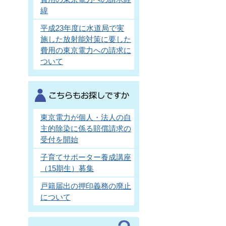
緯
平成23年度に水道局で実
施した放射能対策に要した
費用の東京電力への請求に
ついて
東京電力が個人・法人の自
主的除染に係る賠償請求の
受付を開始
子育てサポーター養成講座
（15期生）募集
戸籍届出の押印義務の廃止
について