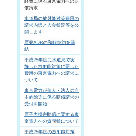
経費に係る東京電力への賠
償請求
水道局の放射能対策費用の
請求内訳と入金状況等を公
開します
原発ADRの和解契約を締
結
平成25年度に水道局で実
施した放射能対策に要した
費用の東京電力への請求に
ついて
東京電力が個人・法人の自
主的除染に係る賠償請求の
受付を開始
原子力損害賠償に関する東
京電力への質問状について
平成25年度の放射能対策