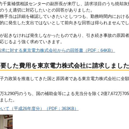
京電力千葉補償相談センターの副所長が来庁し、請求項目のうち焼却灰
のうえ適切に対応したいとの回答がありました。
務手当は詳細を確認していきたいとしつつも、勤務時間内におけ
的に発生した支出ではないとして前向きな回答は得られませんで
が起きなければ発生しなかったものであり、引き続き事故の原因
応じるよう強く求めていきます。
求に対する東京電力株式会社からの回答書（PDF：64KB）
に要した費用を東京電力株式会社に請求しまし
子力政策を推進してきた国と原因者である東京電力株式会社に全
万3,290円のうち、国の補助金等による充当分を除く2億7,672万70
ました。
て（平成26年度分）（PDF：363KB）