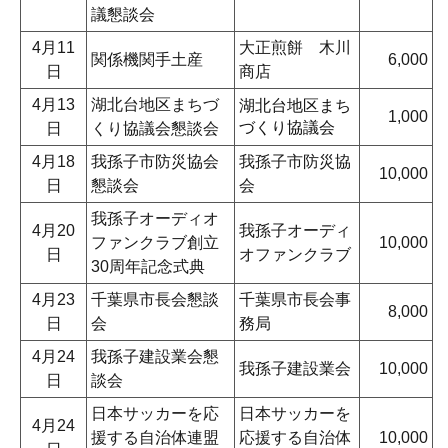
議懇談会
4月11
大正煎餅 木川
関係機関手土産
6,000
日
商店
4月13
湖北台地区まちづ
湖北台地区まち
1,000
づくり協議会
日
くり協議会懇談会
4月18
我孫子市防災協会
我孫子市防災協
10,000
日
懇談会
会
我孫子オーディオ
4月20
我孫子オーディ
ファンクラブ創立
10,000
日
オファンクラブ
30周年記念式典
4月23
千葉県市長会懇談
千葉県市長会事
8,000
日
会
務局
4月24
我孫子建設業会懇
我孫子建設業会
10,000
日
談会
日本サッカーを応
日本サッカーを
4月24
援する自治体連盟
応援する自治体
10,000