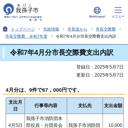
メニュー
Multilingual
トップページ
市政情報
市長室から
市長交際費
市長交際費 令和7年度
令和7年4月分市長交際費支出内訳
令和7年4月分市長交際費支出内訳
登録日：2025年5月7日
更新日：2025年5月7日
4月分は、9件で67，000円です。
支出月
行事等内容
支払先
支出金額
日
我孫子市消防団本
4月5日
部役員・分団長会
我孫子市消防団
10,000