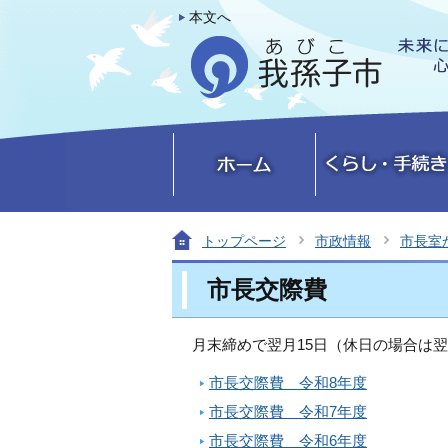
本文へ
トップページ
市政情報
市長室
市長交際費
月末締めで翌月15日（休日の場合は
市長交際費 令和8年度
市長交際費 令和7年度
市長交際費 令和6年度