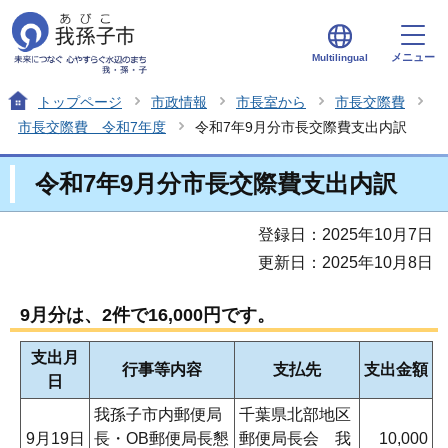
メニュー
Multilingual
トップページ
市政情報
市長室から
市長交際費
市長交際費 令和7年度
令和7年9月分市長交際費支出内訳
令和7年9月分市長交際費支出内訳
登録日：2025年10月7日
更新日：2025年10月8日
9月分は、2件で16,000円です。
支出月
行事等内容
支払先
支出金額
日
我孫子市内郵便局
千葉県北部地区
9月19日
長・OB郵便局長懇
郵便局長会 我
10,000