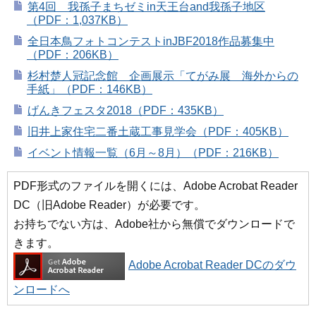
第4回 我孫子まちゼミin天王台and我孫子地区
（PDF：1,037KB）
全日本鳥フォトコンテストinJBF2018作品募集中
（PDF：206KB）
杉村楚人冠記念館 企画展示「てがみ展 海外からの
手紙」（PDF：146KB）
げんきフェスタ2018（PDF：435KB）
旧井上家住宅二番土蔵工事見学会（PDF：405KB）
イベント情報一覧（6月～8月）（PDF：216KB）
PDF形式のファイルを開くには、Adobe Acrobat Reader
DC（旧Adobe Reader）が必要です。
お持ちでない方は、Adobe社から無償でダウンロードで
きます。
Adobe Acrobat Reader DCのダウ
ンロードへ