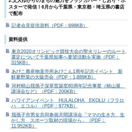
2.文人ゆかりのまちの魅力をブックカバー・しおり・ポ
スターで発信！6月から千葉県・東京都・埼玉県の書店
で配布
記者会見提供資料（PDF：698KB）
資料提供
東京2020オリンピック競技大会の聖火リレーのルート
選定について千葉県知事へ要望活動を実施（PDF：
315KB）
あびこ農産物直売所あびこん1周年記念イベント 新
鮮夏野菜の大販売会（PDF：1,889KB）
河村蜻山我孫子深草窯築窯80周年記念事業（蜻山展、
講演会など）（PDF：200KB）
ハワイアンイベント HULALOHA EKOLU（フラロ
ハ エコル）（PDF：977KB）
我孫子市男女共同参画月間講演会「ママの生き方、生
かし方 スポーツ取材の現場から」（PDF：
11,952KB）