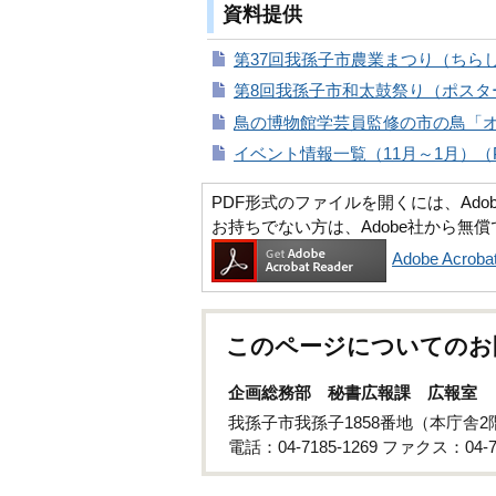
資料提供
第37回我孫子市農業まつり（ちらし）
第8回我孫子市和太鼓祭り（ポスター
鳥の博物館学芸員監修の市の鳥「オオ
イベント情報一覧（11月～1月）（P
PDF形式のファイルを開くには、Adobe Ac
お持ちでない方は、Adobe社から無
Adobe Acr
このページについてのお
企画総務部 秘書広報課 広報室
我孫子市我孫子1858番地（本庁舎2
電話：04-7185-1269 ファクス：04-71