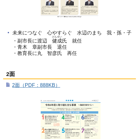
未来につなぐ 心やすらぐ 水辺のまち 我・孫・子
けんせい
・副市長に渡辺
健成
氏 就任
・青木 章副市長 退任
・教育長に丸 智彦氏 再任
2面
2面（PDF：888KB）