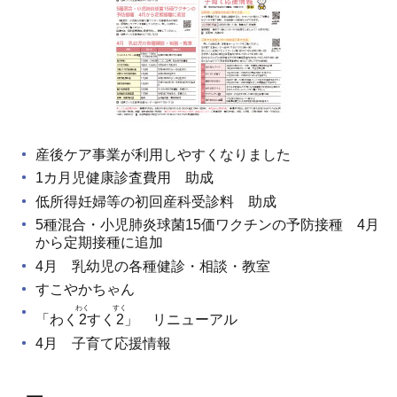
産後ケア事業が利用しやすくなりました
1カ月児健康診査費用 助成
低所得妊婦等の初回産科受診料 助成
5種混合・小児肺炎球菌15価ワクチンの予防接種 4月
から定期接種に追加
4月 乳幼児の各種健診・相談・教室
すこやかちゃん
わく
すく
「わく
2
すく
2
」 リニューアル
4月 子育て応援情報