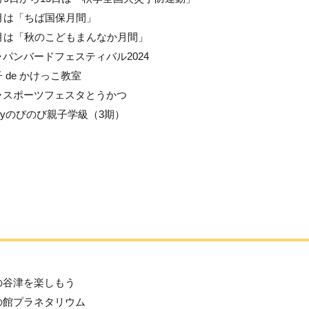
1月は「ちば国保月間」
1月は「秋のこどもまんなか月間」
ャパンバードフェスティバル2024
 de かけっこ教室
ラスポーツフェスタとうかつ
byのびのび親子学級（3期）
の谷津を楽しもう
の館プラネタリウム