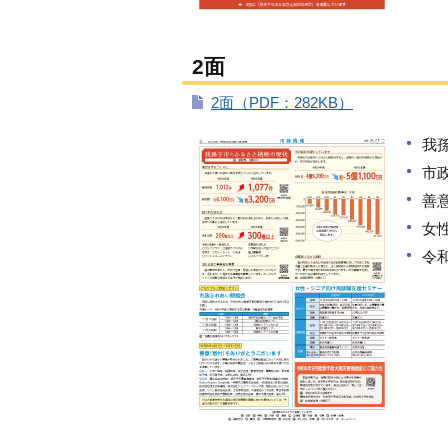
2面
2面（PDF：282KB）
我
市
善
女
令