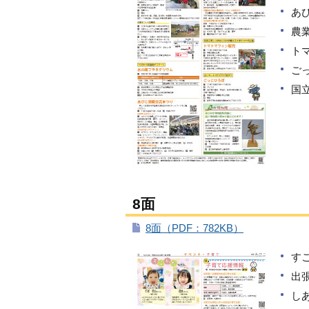
あ
農
ト
ご
国
8面
8面（PDF：782KB）
す
出
し