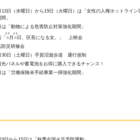
1月13日（水曜日）から19日（火曜日）は「女性の人権ホットライン
週間」
1月は「動物による危害防止対策強化期間」
まる
まる
画「
○
月
○
日、区長になる女。」 上映会
民防災研修会
1月30日（土曜日）手賀沼遊歩道 通行規制
陽光パネルや蓄電池をお得に購入できるチャンス！
1月は「労働保険未手続事業一掃強化期間」
1月9日から15日は「秋季全国火災予防運動」