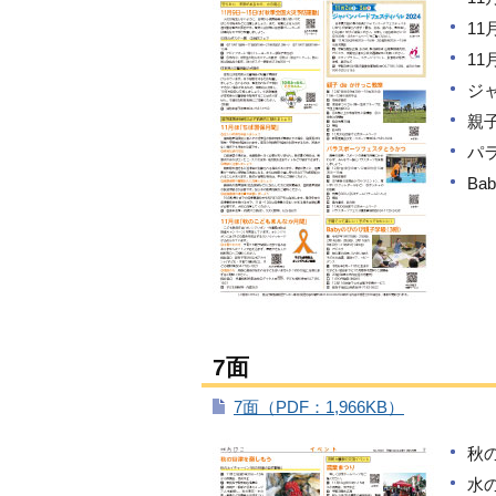
1
1
ジ
親子
パ
Ba
7面
7面（PDF：1,966KB）
秋
水