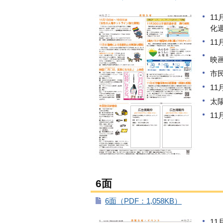
1
化
1
映
市
1
太
1
6面
6面（PDF：1,058KB）
1