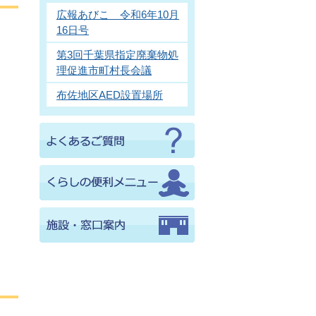
広報あびこ 令和6年10月
16日号
第3回千葉県指定廃棄物処
理促進市町村長会議
布佐地区AED設置場所