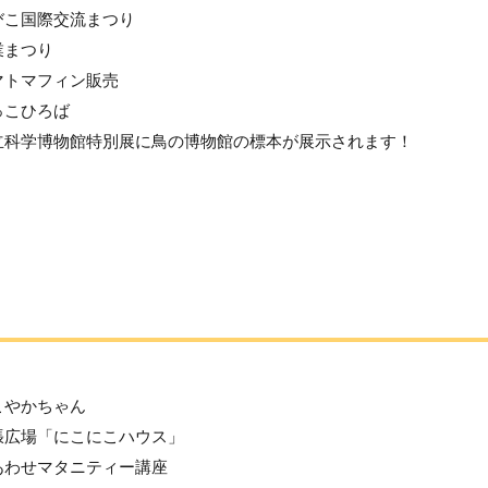
びこ国際交流まつり
業まつり
マトマフィン販売
っこひろば
立科学博物館特別展に鳥の博物館の標本が展示されます！
こやかちゃん
張広場「にこにこハウス」
あわせマタニティー講座