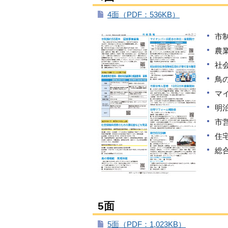
4面（PDF：536KB）
市
農
社
鳥
マ
明
市
住
総
5面
5面（PDF：1,023KB）