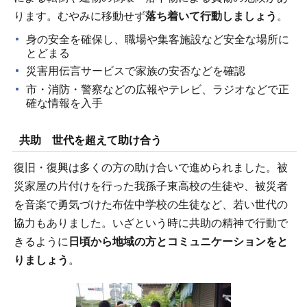
ります。むやみに移動せず
落ち着いて行動しましょう
。
身の安全を確保し、職場や集客施設など安全な場所に
とどまる
災害用伝言サービスで家族の安否などを確認
市・消防・警察などの広報やテレビ、ラジオなどで正
確な情報を入手
共助 世代を超えて助け合う
復旧・復興は多くの方の助け合いで進められました。被
災家屋の片付けを行った我孫子東高校の生徒や、被災者
を音楽で勇気づけた布佐中学校の生徒など、若い世代の
協力もありました。いざという時に共助の精神で行動で
きるように
日頃から地域の方とコミュニケーションをと
りましょう
。