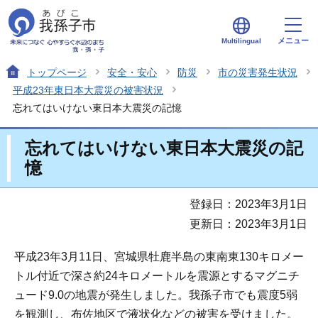
メニュー
Multilingual
トップページ
安全・安心
防災
市の災害発生状況
平成23年東日本大震災の被害状況
忘れてはいけない東日本大震災の記憶
忘れてはいけない東日本大震災の記
憶
登録日：2023年3月1日
更新日：2023年3月1日
平成23年3月11日、宮城県牡鹿半島の東南東130キロメー
トル付近で深さ約24キロメートルを震源とするマグニチ
ュード9.0の地震が発生しました。我孫子市でも震度5弱
を観測し、布佐地区で液状化などの被害を受けました。