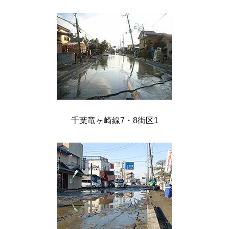
千葉竜ヶ崎線7・8街区1