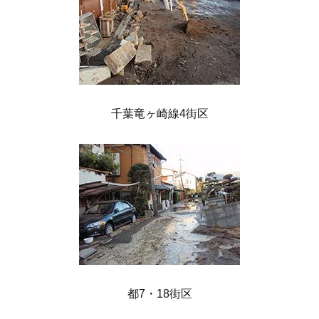
千葉竜ヶ崎線4街区
都7・18街区