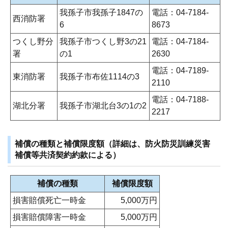
我孫子市我孫子1847の
電話：04-7184-
西消防署
6
8673
つくし野分
我孫子市つくし野3の21
電話：04-7184-
署
の1
2630
電話：04-7189-
東消防署
我孫子市布佐1114の3
2110
電話：04-7188-
湖北分署
我孫子市湖北台3の1の2
2217
補償の種類と補償限度額（詳細は、防火防災訓練災害
補償等共済契約約款による）
補償の種類
補償限度額
損害賠償死亡一時金
5,000万円
損害賠償障害一時金
5,000万円