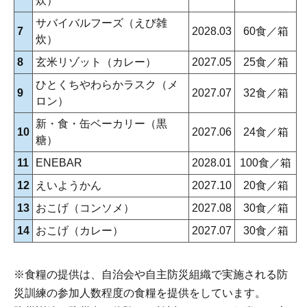
炊）
サバイバルフーズ（えび雑
7
2028.03
60食／箱
炊）
8
玄米リゾット（カレー）
2027.05
25食／箱
ひとくちやわらかラスク（メ
9
2027.07
32食／箱
ロン）
新・食・缶ベーカリー（黒
10
2027.06
24食／箱
糖）
11
ENEBAR
2028.01
100食／箱
12
えいようかん
2027.10
20食／箱
13
おこげ（コンソメ）
2027.08
30食／箱
14
おこげ（カレー）
2027.07
30食／箱
※食糧の提供は、自治会や自主防災組織で実施される防
災訓練の参加人数程度の食糧を提供をしています。