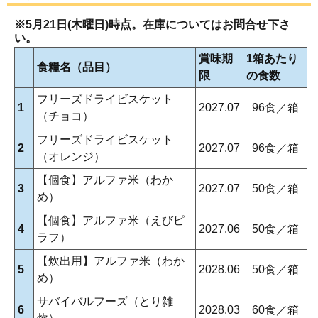
※5月21日(木曜日)時点。在庫についてはお問合せ下さ
い。
賞味期
1箱あたり
食糧名（品目）
限
の食数
フリーズドライビスケット
1
2027.07
96食／箱
（チョコ）
フリーズドライビスケット
2
2027.07
96食／箱
（オレンジ）
【個食】アルファ米（わか
3
2027.07
50食／箱
め）
【個食】アルファ米（えびピ
4
2027.06
50食／箱
ラフ）
【炊出用】アルファ米（わか
5
2028.06
50食／箱
め）
サバイバルフーズ（とり雑
6
2028.03
60食／箱