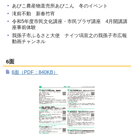
あびこ農産物直売所あびこん 冬のイベント
滝前不動 新春竹宵
令和5年度市民文化講座・市民プラザ講座 4月開講講
座事前体験
我孫子市ふるさと大使 ナイツ塙宣之の我孫子市広報
動画チャンネル
6面
6面（PDF：840KB）