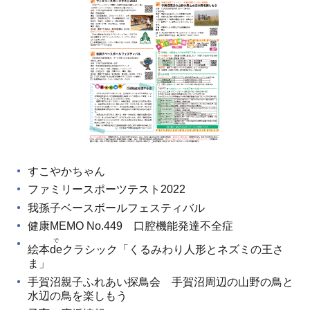
すこやかちゃん
ファミリースポーツテスト2022
我孫子ベースボールフェスティバル
健康MEMO No.449 口腔機能発達不全症
で
絵本
de
クラシック「くるみわり人形とネズミの王さ
ま」
手賀沼親子ふれあい探鳥会 手賀沼周辺の山野の鳥と
水辺の鳥を楽しもう