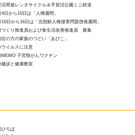
賀沼周遊レンタサイクル＆手賀沼公園ミニ鉄道
月4日から10日は「人権週間」
2月10日から16日は「北朝鮮人権侵害問題啓発週間」
康づくり推進員および食生活改善推進員 募集
知症の方の家族のつどい「あびこ」
ロウイルスに注意
康MEMO 子宮頸がんワクチン
種健診と健康教室
報ひろば