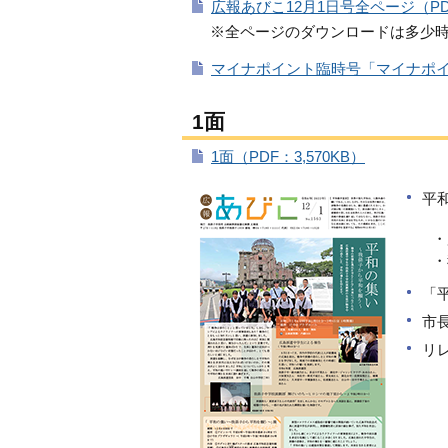
広報あびこ12月1日号全ページ（PDF：
※全ページのダウンロードは多少
マイナポイント臨時号「マイナポイン
1面
1面（PDF：3,570KB）
平
・広
・我
「
市
リ