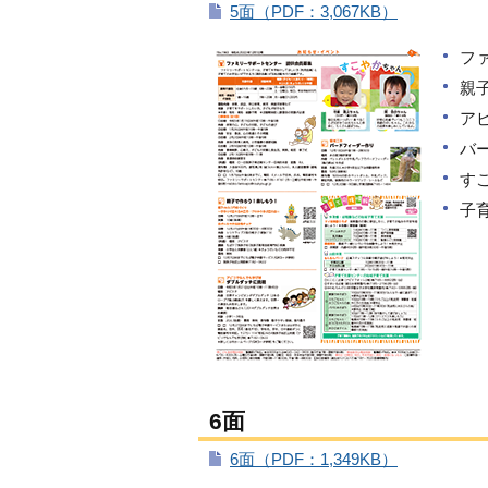
5面（PDF：3,067KB）
フ
親
ア
バ
す
子
6面
6面（PDF：1,349KB）