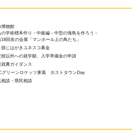
の博物館
鳥の学術標本作り・中級編－中型の海鳥を作ろう－
第18回友の会展「マンホール上の鳥たち」
き損じはがきユネスコ募金
定校以外への就学願、入学準備金の申請
規就農ガイダンス
ECグリーンロケッツ東葛 ホストタウンDay
民相談・県民相談