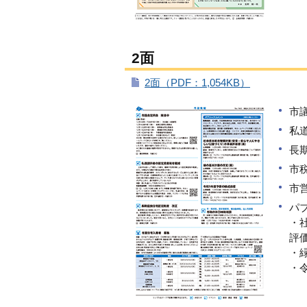
2面
2面（PDF：1,054KB）
市
私
長
市
市
パ
・
評
・
・