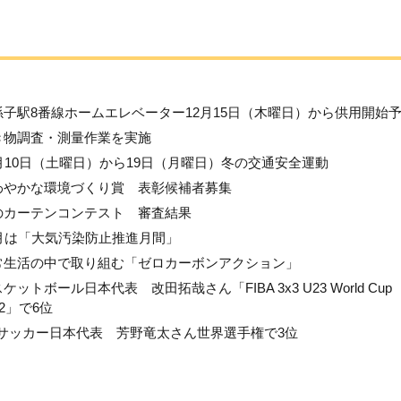
孫子駅8番線ホームエレベーター12月15日（木曜日）から供用開始
き物調査・測量作業を実施
2月10日（土曜日）から19日（月曜日）冬の交通安全運動
わやかな環境づくり賞 表彰候補者募集
のカーテンコンテスト 審査結果
2月は「大気汚染防止推進月間」
常生活の中で取り組む「ゼロカーボンアクション」
ケットボール日本代表 改田拓哉さん「FIBA 3x3 U23 World Cup
22」で6位
Pサッカー日本代表 芳野竜太さん世界選手権で3位