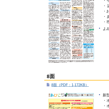
・
・
・
・
・
よ
8面
8面（PDF：1,172KB）
新
・
・