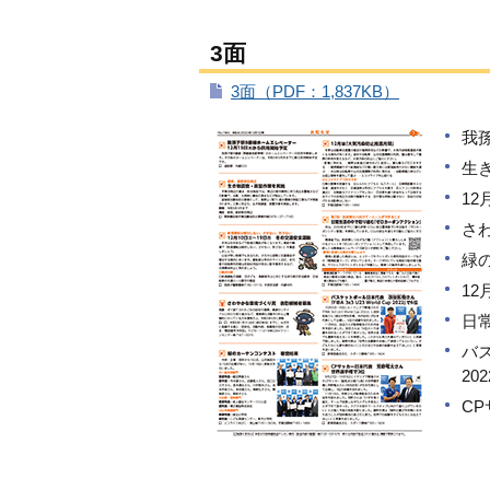
3面
3面（PDF：1,837KB）
我
生
1
さ
緑
1
日
バス
20
C