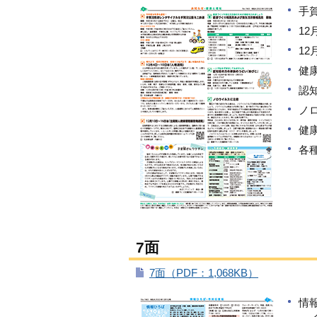
手
12
1
健
認
ノ
健
各
7面
7面（PDF：1,068KB）
情