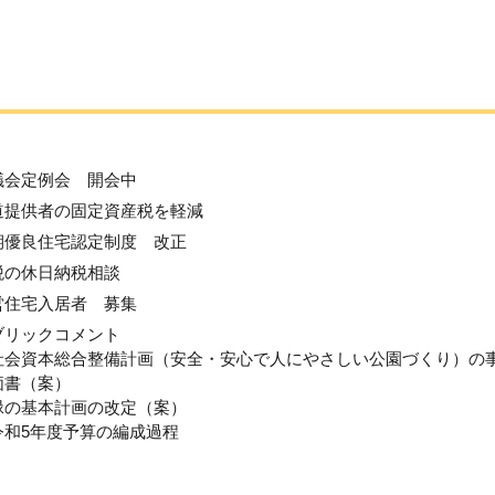
議会定例会 開会中
道提供者の固定資産税を軽減
期優良住宅認定制度 改正
税の休日納税相談
営住宅入居者 募集
ブリックコメント
社会資本総合整備計画（安全・安心で人にやさしい公園づくり）の
価書（案）
緑の基本計画の改定（案）
令和5年度予算の編成過程