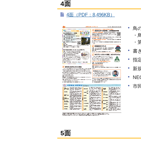
4面
4面（PDF：8,496KB）
鳥
・
・
書
指
新
N
市
5面