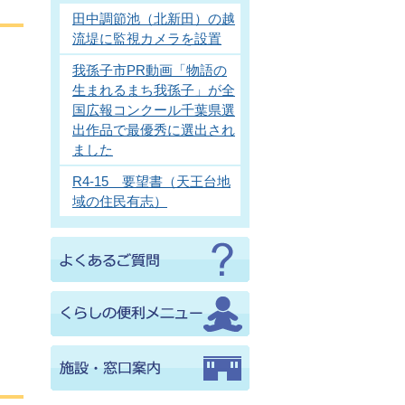
田中調節池（北新田）の越
流堤に監視カメラを設置
我孫子市PR動画「物語の
生まれるまち我孫子」が全
国広報コンクール千葉県選
出作品で最優秀に選出され
ました
R4-15 要望書（天王台地
域の住民有志）