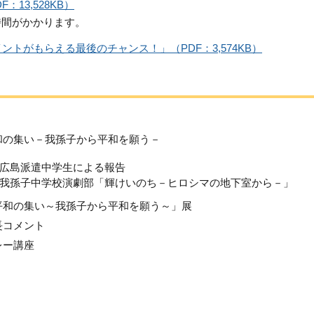
13,528KB）
時間がかかります。
トがもらえる最後のチャンス！」（PDF：3,574KB）
和の集い－我孫子から平和を願う－
島派遣中学生による報告
孫子中学校演劇部「輝けいのち－ヒロシマの地下室から－」
平和の集い～我孫子から平和を願う～」展
長コメント
レー講座