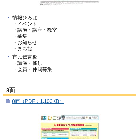
情報ひろば
・イベント
・講演・講座・教室
・募集
・お知らせ
・まち協
市民伝言板
・講演・催し
・会員・仲間募集
8面
8面（PDF：1,103KB）