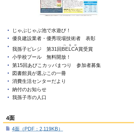
じゃぶじゃぶ池で水遊び！
優良建設業者・優秀現場技術者 表彰
べるか
我孫子ビレジ 第31回
BELCA
賞受賞
小学校プール 無料開放！
第15回あびこカッパまつり 参加者募集
図書館員が選ぶこの一冊
消費生活センターだより
納付のお知らせ
我孫子市の人口
4面
4面（PDF：2,119KB）