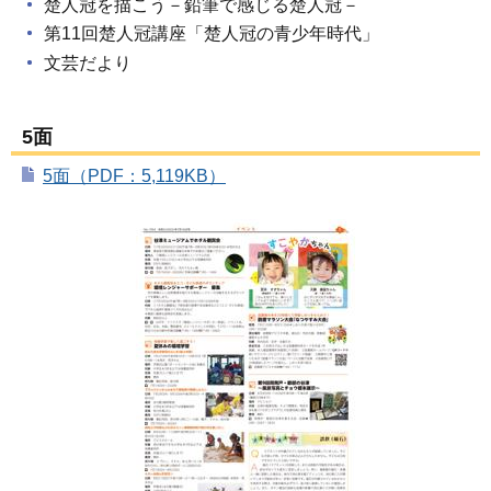
楚人冠を描こう－鉛筆で感じる楚人冠－
第11回楚人冠講座「楚人冠の青少年時代」
文芸だより
5面
5面（PDF：5,119KB）