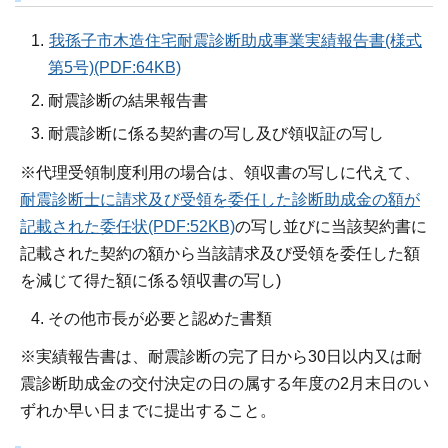
我孫子市木造住宅耐震診断助成事業実績報告書(様式
第5号)(PDF:64KB)
耐震診断の結果報告書
耐震診断に係る契約書の写し及び領収証の写し
※代理受領制度利用の場合は、領収書の写しに代えて、
耐震診断士に請求及び受領を委任した診断助成金の額が
記載された委任状(PDF:52KB)
の写し並びに当該契約書に
記載された契約の額から当該請求及び受領を委任した額
を減じて得た額に係る領収書の写し)
その他市長が必要と認めた書類
※実績報告書は、耐震診断の完了日から30日以内又は耐
震診断助成金の交付決定の日の属する年度の2月末日のい
ずれか早い日までに提出すること。