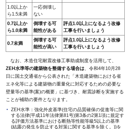
1.0以上か
一応倒壊し
ら1.5未満
ない
0.7以上か
倒壊する可
評点1.0以上になるよう改修
ら1.0未満
能性がある
工事を行いましょう
倒壊する可
評点1.0以上になるよう改修
0.7未満
能性が高い
工事を行いましょう
なお、木造住宅耐震改修工事助成制度を活用して、
ZEH水準等の建築物を整備する場合は
、令和4年10月28
日に国土交通省から公表された「木造建築物における省
エネ化等による建築物の重量化に対応するための必要な
壁量等の基準(案)の概要」に基づき、耐震診断を実施する
ことが補助の要件となります。
ZEH水準：強化外皮基準(住宅の品質確保の促進等に関
する法律(平成11年法律第81号)第3条の2第1項に規定す
る評価方法基準における断熱等性能等級5以上の基準
(結露の発生を防止する対策に関する基準を除く。))を