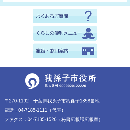
〒270-1192 千葉県我孫子市我孫子1858番地
電話：04-7185-1111（代表）
ファクス：04-7185-1520（秘書広報課広報室）