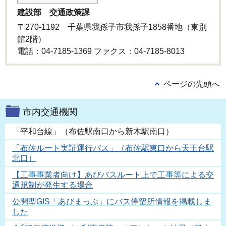
建設部 交通政策課
〒270-1192 千葉県我孫子市我孫子1858番地（東別
館2階）
電話：04-7185-1369 ファクス：04-7185-8013
ページの先頭へ
市内交通機関
「平和台線」（布佐駅南口から新木駅南口）
「布佐ルート実証運行バス」（布佐駅東口から天王台駅
北口）
【工事事業者向け】あびバスルート上で工事等による交
通規制が発生する場合
公開型GIS「あびまっぷ」にバス停留所情報を掲載しま
した