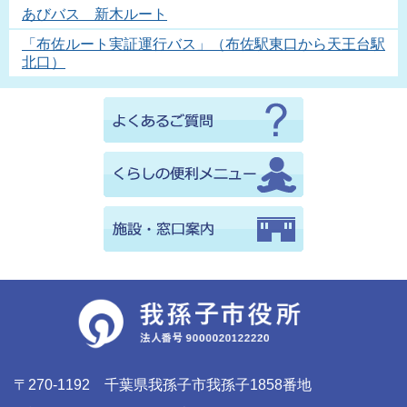
あびバス 新木ルート
「布佐ルート実証運行バス」（布佐駅東口から天王台駅
北口）
〒270-1192 千葉県我孫子市我孫子1858番地