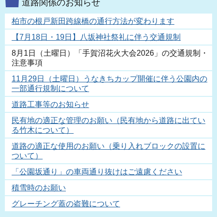
道路関係のお知らせ
柏市の根戸新田跨線橋の通行方法が変わります
【7月18日・19日】八坂神社祭礼に伴う交通規制
8月1日（土曜日）「手賀沼花火大会2026」の交通規制・
注意事項
11月29日（土曜日）うなきちカップ開催に伴う公園内の
一部通行規制について
道路工事等のお知らせ
民有地の適正な管理のお願い（民有地から道路に出てい
る竹木について）
道路の適正な使用のお願い（乗り入れブロックの設置に
ついて）
「公園坂通り」の車両通り抜けはご遠慮ください
積雪時のお願い
グレーチング蓋の盗難について