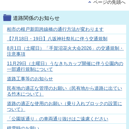
ページの先頭へ
道路関係のお知らせ
柏市の根戸新田跨線橋の通行方法が変わります
【7月18日・19日】八坂神社祭礼に伴う交通規制
8月1日（土曜日）「手賀沼花火大会2026」の交通規制・
注意事項
11月29日（土曜日）うなきちカップ開催に伴う公園内の
一部通行規制について
道路工事等のお知らせ
民有地の適正な管理のお願い（民有地から道路に出てい
る竹木について）
道路の適正な使用のお願い（乗り入れブロックの設置に
ついて）
「公園坂通り」の車両通り抜けはご遠慮ください
積雪時のお願い