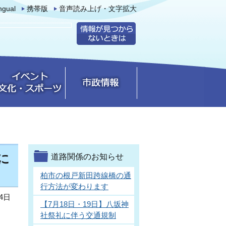
ingual
携帯版
音声読み上げ・文字拡大
に
道路関係のお知らせ
柏市の根戸新田跨線橋の通
行方法が変わります
4日
【7月18日・19日】八坂神
社祭礼に伴う交通規制