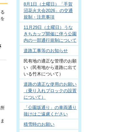
8月1日（土曜日）「手賀
沼花火大会2026」の交通
なる
規制・注意事項
等を
11月29日（土曜日）うな
きちカップ開催に伴う公園
内の一部通行規制について
さ
道路工事等のお知らせ
民有地の適正な管理のお願
い（民有地から道路に出て
いる竹木について）
道路の適正な使用のお願い
（乗り入れブロックの設置
について）
「公園坂通り」の車両通り
の所
抜けはご遠慮ください
りま
積雪時のお願い