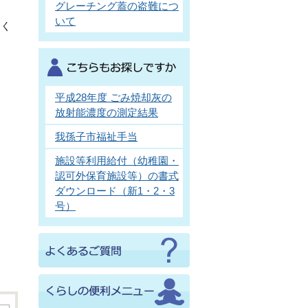
グレーチング蓋の盗難につ
いて
なく
平成28年度 ごみ焼却灰の
放射能濃度の測定結果
我孫子市福祉手当
施設等利用給付（幼稚園・
認可外保育施設等）の書式
ダウンロード（新1・2・3
号）