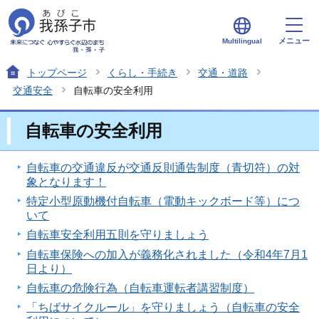
メニュー
Multilingual
トップページ
くらし・手続き
交通・道路
交通安全
自転車の安全利用
自転車の安全利用
自転車の交通違反が交通反則通告制度（青切符）の対
象となります！
特定小型原動機付自転車（電動キックボード等）につ
いて
自転車安全利用五則を守りましょう
自転車保険への加入が義務化されました（令和4年7月1
日より）
自転車の危険行為（自転車運転者講習制度）
「ちばサイクルール」を守りましょう（自転車の安全