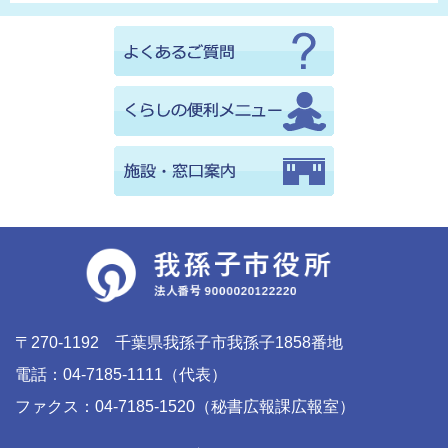
〒270-1192 千葉県我孫子市我孫子1858番地
電話：04-7185-1111（代表）
ファクス：04-7185-1520（秘書広報課広報室）