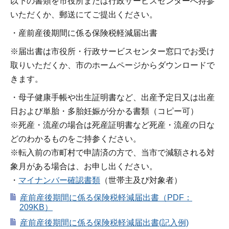
以下の書類を市役所または行政サービスセンターへ持参
いただくか、郵送にてご提出ください。
・産前産後期間に係る保険税軽減届出書
※届出書は市役所・行政サービスセンター窓口でお受け
取りいただくか、市のホームページからダウンロードで
きます。
・母子健康手帳や出生証明書など、出産予定日又は出産
日および単胎・多胎妊娠が分かる書類（コピー可）
※死産・流産の場合は死産証明書など死産・流産の日な
どのわかるものをご持参ください。
※転入前の市町村で申請済の方で、当市で減額される対
象月がある場合は、お申し出ください。
・
マイナンバー確認書類
（世帯主及び対象者）
産前産後期間に係る保険税軽減届出書（PDF：
209KB）
産前産後期間に係る保険税軽減届出書(記入例)