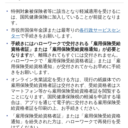
特例対象被保険者等に該当となり軽減適用を受けるに
は、国民健康保険に加入していることが前提となりま
す。
市役所国保年金課または最寄りの
各行政サービスセン
ター
で手続きをお願いします。
手続きにはハローワークで交付される「雇用保険受給
資格者証」または「雇用保険受給資格通知」が必要と
なります
が、離職されてもすぐには交付されません。
ハローワークで「雇用保険受給資格者証」または「雇
用保険受給資格通知」が交付されてからお早めに手続
きをお願いします。
オンライン失業認定を受ける方は、現行の紙媒体での
雇用保険受給資格者証は交付されず、受給資格者はス
マートフォン等から雇用保険受給資格者証を閲覧する
ことになります。国民健康保険税の軽減を申請する場
合は、アプリを通じて電子的に交付される雇用保険受
給資格者証を印刷の上、お手続きください。
「雇用保険受給資格者証」または「雇用保険受給資格
通知」を紛失された方は、ハローワークで再発行を受
けてください。