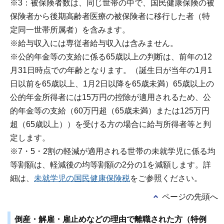
※3：被保険者数は、同じ世帯の中で、国民健康保険の被
保険者から後期高齢者医療の被保険者に移行した者（特
定同一世帯所属者）を含みます。
※給与収入には専従者給与収入は含みません。
※公的年金等の支給に係る65歳以上の判断は、前年の12
月31日時点での年齢となります。（誕生日が当年の1月1
日以前を65歳以上、1月2日以降を65歳未満）65歳以上の
公的年金所得者には15万円の控除が適用されるため、公
的年金等の支給（60万円超（65歳未満）または125万円
超（65歳以上））を受ける方の場合に給与所得者等と判
定します。
※7・5・2割の軽減が適用される世帯の未就学児に係る均
等割額は、軽減後の均等割額の2分の1を減額します。詳
細は、
未就学児の国民健康保険税
をご参照ください。
ページの先頭へ
倒産・解雇・雇止めなどの理由で離職された方（特例