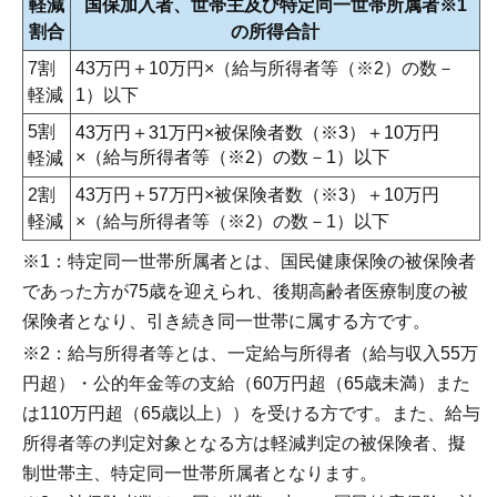
軽減
国保加入者、世帯主及び特定同一世帯所属者※1
割合
の所得合計
7割
43万円＋10万円×（給与所得者等（※2）の数－
軽減
1）以下
5割
43万円＋31万円×被保険者数（※3）＋10万円
×（給与所得者等（※2）の数－1）以下
軽減
2割
43万円＋57万円×被保険者数（※3）＋10万円
軽減
×（給与所得者等（※2）の数－1）以下
※1：特定同一世帯所属者とは、国民健康保険の被保険者
であった方が75歳を迎えられ、後期高齢者医療制度の被
保険者となり、引き続き同一世帯に属する方です。
※2：給与所得者等とは、一定給与所得者（給与収入55万
円超）・公的年金等の支給（60万円超（65歳未満）また
は110万円超（65歳以上））を受ける方です。また、給与
所得者等の判定対象となる方は軽減判定の被保険者、擬
制世帯主、特定同一世帯所属者となります。