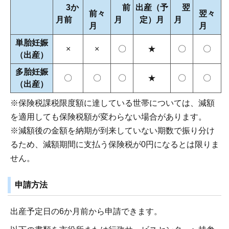
3か
前
出産（予
翌
前々
翌々
月前
月
定）月
月
月
月
単胎妊娠
×
×
〇
★
〇
〇
（出産）
多胎妊娠
〇
〇
〇
★
〇
〇
（出産）
※保険税課税限度額に達している世帯については、減額
を適用しても保険税額が変わらない場合があります。
※減額後の金額を納期が到来していない期数で振り分け
るため、減額期間に支払う保険税が0円になるとは限りま
せん。
申請方法
出産予定日の6か月前から申請できます。