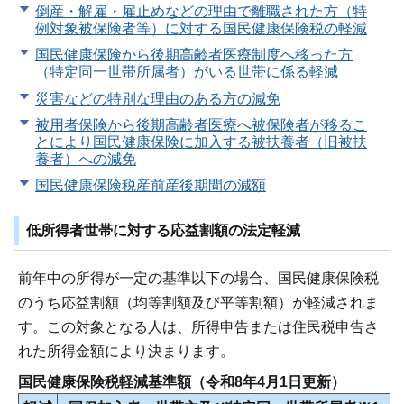
倒産・解雇・雇止めなどの理由で離職された方（特
例対象被保険者等）に対する国民健康保険税の軽減
国民健康保険から後期高齢者医療制度へ移った方
（特定同一世帯所属者）がいる世帯に係る軽減
災害などの特別な理由のある方の減免
被用者保険から後期高齢者医療へ被保険者が移るこ
とにより国民健康保険に加入する被扶養者（旧被扶
養者）への減免
国民健康保険税産前産後期間の減額
低所得者世帯に対する応益割額の法定軽減
前年中の所得が一定の基準以下の場合、国民健康保険税
のうち応益割額（均等割額及び平等割額）が軽減されま
す。この対象となる人は、所得申告または住民税申告さ
れた所得金額により決まります。
国民健康保険税軽減基準額（令和8年4月1日更新）