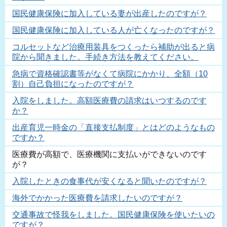
国民健康保険に加入している妻が出産したのですが？
国民健康保険に加入している人が亡くなったのですが？
コルセットなど治療用装具をつくったら補助が出ると病
院から聞きました。手続き方法を教えてください。
急病で資格確認書等がなくて病院にかかり、全額（10
割）自己負担になったのですが？
入院をしました。高額医療費の請求はいつするのです
か？
出産育児一時金の「直接支払制度」とはどのようなもの
ですか？
医療費が高額で、医療機関に支払いができないのです
が？
入院したときの食事代が安くなると聞いたのですが？
海外でかかった医療費を請求したいのですが？
交通事故で怪我をしました。国民健康保険を使いたいの
ですが？