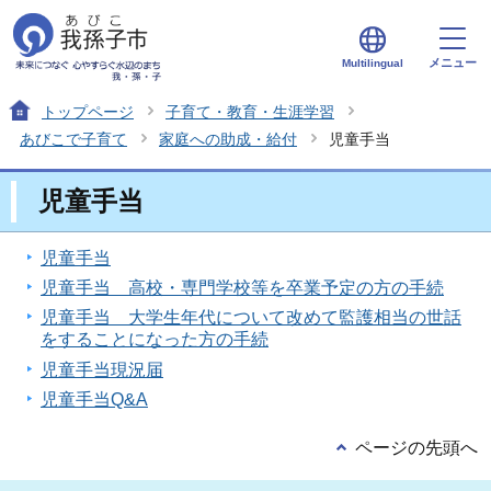
メニュー
Multilingual
トップページ
子育て・教育・生涯学習
あびこで子育て
家庭への助成・給付
児童手当
児童手当
児童手当
児童手当 高校・専門学校等を卒業予定の方の手続
児童手当 大学生年代について改めて監護相当の世話
をすることになった方の手続
児童手当現況届
児童手当Q&A
ページの先頭へ