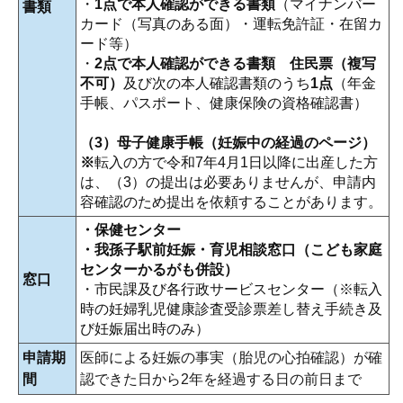
・
1点で本人確認ができる書類
（マイナンバー
書類
カード（写真のある面）・運転免許証・在留カ
ード等）
・
2点で本人確認ができる書類
住民票（複写
不可）
及び次の本人確認書類のうち
1点
（年金
手帳、パスポート、健康保険の資格確認書）
（3）母子健康手帳（妊娠中の経過のページ）
※
転入の方で令和7年4月1日以降に出産した方
は、（3）の提出は必要ありませんが、申請内
容確認のため提出を依頼することがあります。
・保健センター
・我孫子駅前妊娠・育児相談窓口（こども家庭
センターかるがも併設）
窓口
・市民課及び各行政サービスセンター（※転入
時の妊婦乳児健康診査受診票差し替え手続き及
び妊娠届出時のみ）
申請期
医師による妊娠の事実（胎児の心拍確認）が確
間
認できた日から2年を経過する日の前日まで