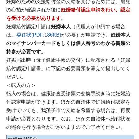
妊婦のための支援給付金の支給を受けるためには、胎児
の心拍が確認された後に
妊婦給付認定申請を行い、認定
を受ける必要があります
。
妊婦給付認定申請は
妊婦本人
（代理人が申請する場合
は、
委任状(PDF:186KB)
が必要）が申請でき、
妊婦本人
のマイナンバーカードもしくは個人番号のわかる書類の
持参が必要です。
妊娠届出時（母子健康手帳の交付）に配布される「妊婦
給付認定申請書」に下記の必要書類を添えて提出してく
ださい。
＜転入の方＞
転入の場合は、健康診査受診票の交換手続き時に妊婦給
付認定申請ができます。ほかの自治体で妊婦給付認定を
受けていても、我孫子市で支給を希望する場合は、再度
申請が必要となります。なお、ほかの自治体へ給付状況
の照会を行う場合がございますのでご了承ください。