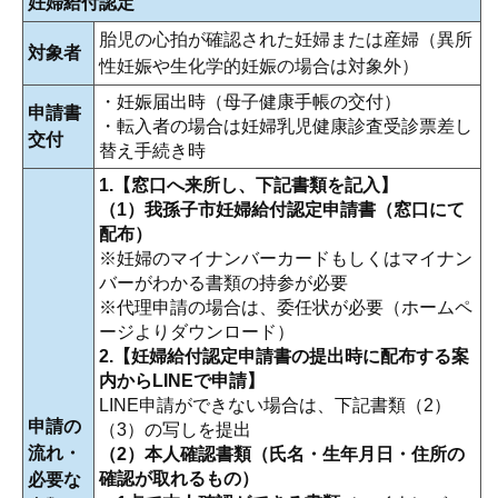
妊婦給付認定
胎児の心拍が確認された妊婦または産婦（異所
対象者
性妊娠や生化学的妊娠の場合は対象外）
・妊娠届出時（母子健康手帳の交付）
申請書
・転入者の場合は妊婦乳児健康診査受診票差し
交付
替え手続き時
1.【窓口へ来所し、下記書類を記入】
（1）我孫子市妊婦給付認定申請書（窓口にて
配布）
※妊婦のマイナンバーカードもしくはマイナン
バーがわかる書類の持参が必要
※代理申請の場合は、委任状が必要（ホームペ
ージよりダウンロード）
2.【妊婦給付認定申請書の提出時に配布する案
内からLINEで申請】
LINE申請ができない場合は、下記書類（2）
申請の
（3）の写しを提出
流れ・
（2）本人確認書類（
氏名・生年月日・住所の
確認が取れるもの
）
必要な