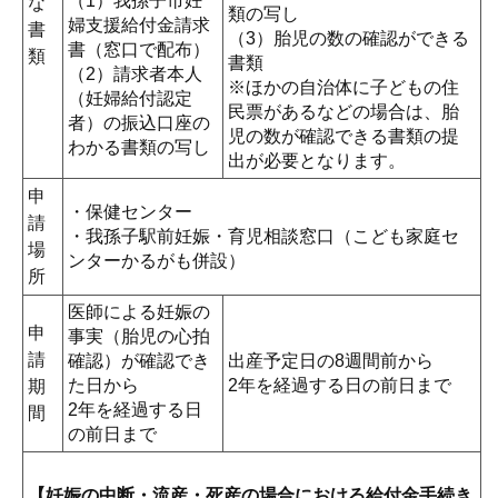
（1）我孫子市妊
な
類の写し
婦支援給付金請求
書
（3）胎児の数の確認ができる
書（窓口で配布）
類
書類
（2）請求者本人
※ほかの自治体に子どもの住
（妊婦給付認定
民票があるなどの場合は、胎
者）の振込口座の
児の数が確認できる書類の提
わかる書類の写し
出が必要となります。
申
・保健センター
請
・我孫子駅前妊娠・育児相談窓口（こども家庭セ
場
ンターかるがも併設）
所
医師による妊娠の
申
事実（胎児の心拍
請
確認）が確認でき
出産予定日の8週間前から
た日から
2年を経過する日の前日まで
期
2年を経過する日
間
の前日まで
【
妊娠の中断・流産・死産の場合における給付金手続き