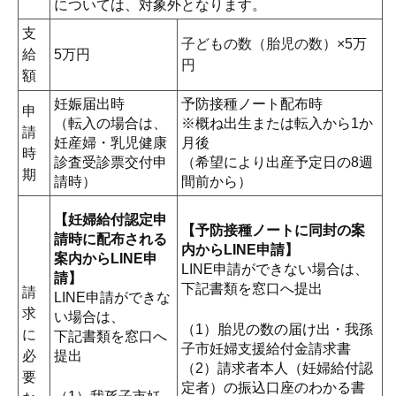
については、対象外となります。
支
子どもの数（胎児の数）×5万
給
5万円
円
額
妊娠届出時
予防接種ノート配布時
申
（転入の場合は、
※概ね出生または転入から1か
請
妊産婦・乳児健康
月後
時
診査受診票交付申
（希望により出産予定日の8週
期
請時）
間前から）
【妊婦給付認定申
【予防接種ノートに同封の案
請時に配布される
内からLINE申請】
案内からLINE申
LINE申請ができない場合は、
請】
下記書類を窓口へ提出
請
LINE申請ができな
求
い場合は、
（1）胎児の数の届け出・我孫
に
下記書類を窓口へ
子市妊婦支援給付金請求書
必
提出
（2）請求者本人（妊婦給付認
要
定者）の振込口座のわかる書