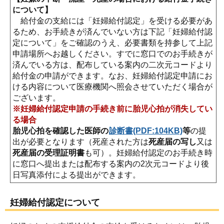
について】
給付金の支給には「妊婦給付認定」を受ける必要があ
るため、お手続きが済んでいない方は下記「妊婦給付認
定について」をご確認のうえ、必要書類を持参して上記
申請場所へお越しください。すでに窓口でのお手続きが
済んでいる方は、配布している案内の二次元コードより
給付金の申請ができます。なお、妊婦給付認定申請にお
ける内容について医療機関へ照会させていただく場合が
ございます。
※妊婦給付認定申請の手続き前に胎児心拍が消失してい
る場合
胎児心拍を確認した医師の
診断書(PDF:104KB)
等
の提
出が必要となります（死産された方は
死産届の写し
又は
死産届の受理証明書
も可）。妊婦給付認定のお手続き時
に窓口へ提出または配布する案内の2次元コードより後
日写真添付による提出ができます。
妊婦給付認定について