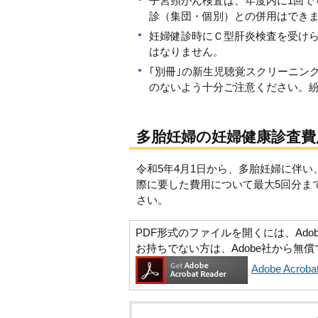
子宮頸がん検査は、年度内に1回で
診（集団・個別）との併用はでき
妊婦健診時にＣ型肝炎検査を受けら
はなりません。
｢別冊｣の新生児聴覚スクリーニン
のないよう十分ご注意ください。
多胎妊婦の妊婦健康診査費
令和5年4月1日から、多胎妊婦に伴
際に要した費用について最大5回分ま
さい。
PDF形式のファイルを開くには、Adobe Ac
お持ちでない方は、Adobe社から無
Adobe Acr