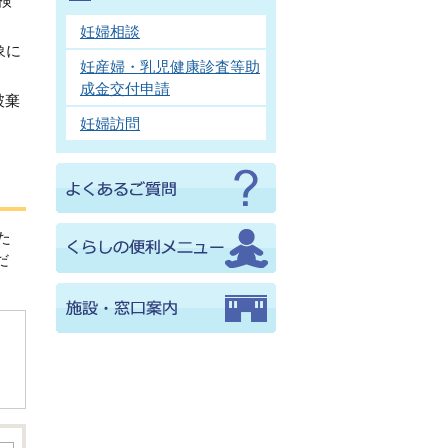
検
妊婦相談
象に
妊産婦・乳児健康診査等助
成金交付申請
破棄
妊婦訪問
た
だ