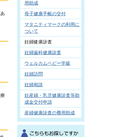
用助成
。
があ
母子健康手帳の交付
マタニティマークの利用に
ついて
妊婦健康診査
妊婦歯科健康診査
ウェルカムベビー学級
妊婦訪問
妊婦相談
医療
妊産婦・乳児健康診査等助
成金交付申請
産婦健康診査の費用助成