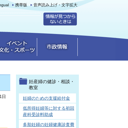
ingual
携帯版
音声読み上げ・文字拡大
妊産婦の健診・相談・
教室
1日
妊婦のための支援給付金
低所得妊婦等に対する初回
産科受診料助成
多胎妊婦の妊婦健康診査費