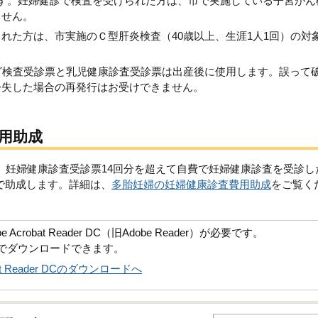
す。妊婦健診で検査を受けられた方は、市で実施している子宮がん
ません。
れた方は、市実施のＣ型肝炎検査（40歳以上、生涯1人1回）の対
グ検査受診票と乳児健康診査受診票は出産後に使用します。誤って
紛失した場合の再発行はお受けできません。
用助成
い、妊婦健康診査受診票14回分を超えて自費で妊婦健康診査を受診し
で助成します。詳細は、
多胎妊婦の妊婦健康診査費用助成
をご覧く
robat Reader DC（旧Adobe Reader）が必要です。
償でダウンロードできます。
obat Reader DCのダウンロードへ