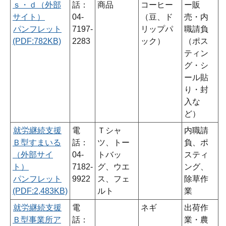
ｓ・ｄ（外部
話：
商品
コーヒー
ー販
サイト）
04-
（豆、ド
売・内
パンフレット
7197-
リップパ
職請負
(PDF:782KB)
2283
ック）
（ポス
ティン
グ・シ
ール貼
り・封
入な
ど）
就労継続支援
電
Ｔシャ
内職請
Ｂ型すまいる
話：
ツ、トー
負、ポ
（外部サイ
04-
トバッ
スティ
ト）
7182-
グ、ウエ
ング、
パンフレット
9922
ス、フェ
除草作
(PDF:2,483KB)
ルト
業
就労継続支援
電
ネギ
出荷作
Ｂ型事業所ア
話：
業・農