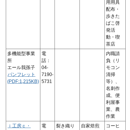
用用具
配布・
歩きた
ばこ啓
発活
動・喫
茶店
多機能型事業
電
内職請
所
話：
負（リ
エール我孫子
04-
モコン
パンフレット
7190-
清掃
(PDF:1,215KB)
5731
等）、
名刺作
成、便
利屋事
業、農
作業
ｉ工房ｃ・
電
裂き織り
自家焙煎
コーヒ