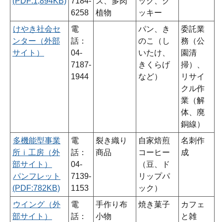
(PDF:1,894KB)
7184-
ズ、多肉
ック、ク
6258
植物
ッキー
けやき社会セ
電
パン、き
委託業
ンター（外部
話：
のこ（し
務（公
サイト）
04-
いたけ、
園清
7187-
きくらげ
掃）、
1944
など）
リサイ
クル作
業（解
体、廃
銅線）
多機能型事業
電
裂き織り
自家焙煎
名刺作
所ｉ工房（外
話：
商品
コーヒー
成
部サイト）
04-
（豆、ド
パンフレット
7139-
リップパ
(PDF:782KB)
1153
ック）
ウイング（外
電
手作り布
焼き菓子
カフェ
部サイト）
話：
小物
と雑