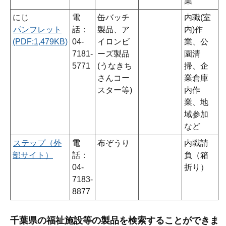
業
にじ
電
缶バッチ
内職(室
パンフレット
話：
製品、ア
内)作
(PDF:1,479KB)
04-
イロンビ
業、公
7181-
ーズ製品
園清
5771
(うなきち
掃、企
さんコー
業倉庫
スター等)
内作
業、地
域参加
など
ステップ（外
電
布ぞうり
内職請
部サイト）
話：
負（箱
04-
折り）
7183-
8877
千葉県の福祉施設等の製品を検索することができま