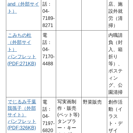
and（外部サイ
話：
店、施
ト）
04-
設外就
7189-
労（清
8271
掃）
こみちの杜
電
内職請
（外部サイ
話：
負（封
ト）
04-
入、箱
パンフレット
7170-
折り
(PDF:271KB)
4488
等）、
ポステ
ィン
グ、公
園清掃
でじるみ千葉
写実画制
電
野菜販売
創作活
我孫子（外部
作・販売
話：
動（イ
サイト）
(ペット等)
04-
ラス
パンフレット
タンブラ
7197-
ト・デ
(PDF:326KB)
ー・キー
6820
ザイ