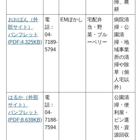
掃、農
耕
おおばん（外
電
EMぼかし
宅配弁
病院清
部サイト）
話：
当・野
掃・公
パンフレット
04-
菜・ブル
園清
(PDF:4,325KB)
7189-
ーベリー
掃・地
5794
域事業
所の清
掃や除
草（個
人宅以
外）
はるか（外部
電
公園清
サイト）
話：
掃・便
パンフレット
04-
利屋・
(PDF:8,639KB)
7188-
ビン選
7594
別・資
源回収