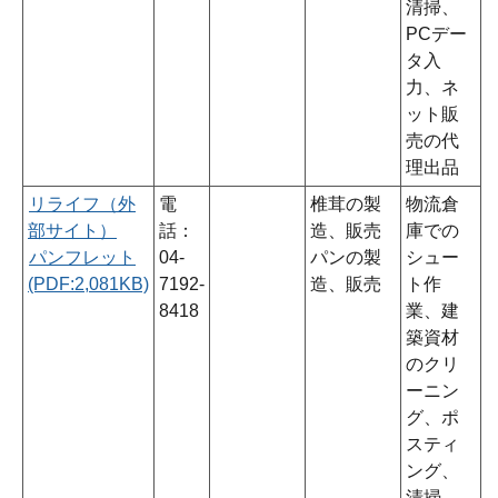
清掃、
PCデー
タ入
力、ネ
ット販
売の代
理出品
リライフ（外
電
椎茸の製
物流倉
部サイト）
話：
造、販売
庫での
パンフレット
04-
パンの製
シュー
(PDF:2,081KB)
7192-
造、販売
ト作
8418
業、建
築資材
のクリ
ーニン
グ、ポ
スティ
ング、
清掃