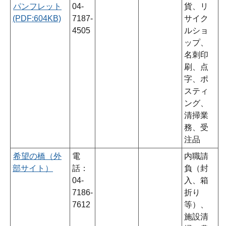
パンフレット
04-
貨、リ
(PDF:604KB)
7187-
サイク
4505
ルショ
ップ、
名刺印
刷、点
字、ポ
スティ
ング、
清掃業
務、受
注品
希望の橋（外
電
内職請
部サイト）
話：
負（封
04-
入、箱
7186-
折り
7612
等）、
施設清