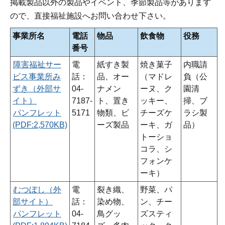
掲載製品以外の製品やイベント、季節製品等があります
ので、直接福祉施設へお問い合わせ下さい。
事業所名
電話
物品
飲食物
役務
番号
障害福祉サー
電
紙すき製
焼き菓子
内職請
ビス事業所み
話：
品、オー
（マドレ
負（公
ずき（外部サ
04-
ナメン
ーヌ、ク
園清
イト）
7187-
ト、置き
ッキー、
掃、ブ
パンフレット
5171
物類、ビ
チーズケ
ラシ製
(PDF:2,570KB)
ーズ製品
ーキ、ガ
品）
トーショ
コラ、シ
フォンケ
ーキ）
むつぼし（外
電
裂き織、
野菜、パ
部サイト）
話：
染め物、
ン、チー
パンフレット
04-
鳥グッ
ズスティ