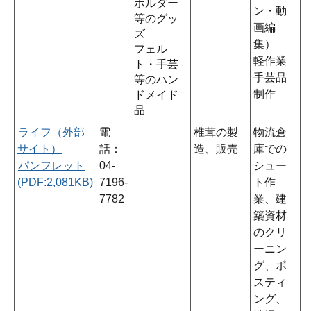
ホルダー
ン・動
等のグッ
画編
ズ
集）
フェル
軽作業
ト・手芸
手芸品
等のハン
制作
ドメイド
品
ライフ（外部
電
椎茸の製
物流倉
サイト）
話：
造、販売
庫での
パンフレット
04-
シュー
(PDF:2,081KB)
7196-
ト作
7782
業、建
築資材
のクリ
ーニン
グ、ポ
スティ
ング、