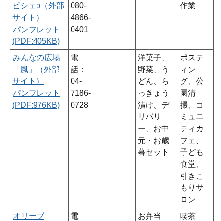
ビシェb（外部
080-
作業
サイト）
4866-
パンフレット
0401
(PDF:405KB)
みんなの広場
電
洋菓子、
ポステ
「風」（外部
話：
野菜、う
ィン
サイト）
04-
どん、ら
グ、公
パンフレット
7186-
っきょう
園清
(PDF:976KB)
0728
漬け、デ
掃、コ
リバリ
ミュニ
ー、お中
ティカ
元・お歳
フェ、
暮セット
子ども
食堂、
引きこ
もりサ
ロン
オリーブ
電
お弁当
喫茶