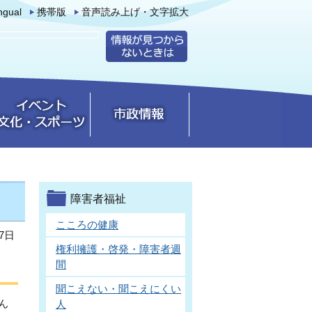
ingual
携帯版
音声読み上げ・文字拡大
障害者福祉
こころの健康
7日
権利擁護・啓発・障害者週
間
聞こえない・聞こえにくい
ん
人