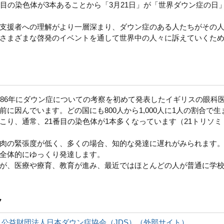
目の染色体が3本あることから「3月21日」が「世界ダウン症の日
支援者への理解がより一層深まり、ダウン症のある人たちがその
さまざまな啓発のイベントを通して世界中の人々に訴えていくた
86年にダウン症についての考察を初めて発表したイギリスの眼科
に因んでいます。どの国にも800人から1,000人に1人の割合で生
こり、通常、21番目の染色体が1本多くなっています（21トリソミ
肉の緊張度が低く、多くの場合、知的な発達に遅れがみられます
全体的にゆっくり発達します。
が、医療や療育、教育が進み、最近ではほとんどの人が普通に学
ク
公益財団法人日本ダウン症協会（JDS）（外部サイト）