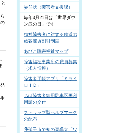
」と
委任状（障害者支援課）
人ら
毎年3月21日は「世界ダウ
めの
ン症の日」です
精神障害者に対する鉄道の
旅客運賃割引制度
あびこ障害福祉マップ
医、
障害福祉事業所の職員募集
ま
（求人情報）
障害者手帳アプリ「ミライ
。発
ロＩＤ」
ちば障害者等用駐車区画利
校生
用証の交付
ストラップ型ヘルプマーク
の配布
我孫子市で初の盲導犬「ワ