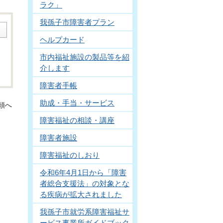
ラク」
我孫子市障害者プラン
ヘルプカード
市内福祉施設の製品等を紹
介します
障害者手帳
助成・手当・サービス
頭へ
障害福祉の相談・講座
障害者施設
障害福祉のしおり
令和6年4月1日から「障害
者総合支援法」の対象とな
る疾病が拡大されました
我孫子市就労系障害福祉サ
ービス事業所ガイドブック