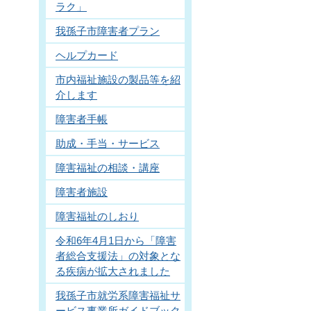
ラク」
我孫子市障害者プラン
ヘルプカード
市内福祉施設の製品等を紹
介します
障害者手帳
助成・手当・サービス
障害福祉の相談・講座
障害者施設
障害福祉のしおり
令和6年4月1日から「障害
者総合支援法」の対象とな
る疾病が拡大されました
我孫子市就労系障害福祉サ
ービス事業所ガイドブック