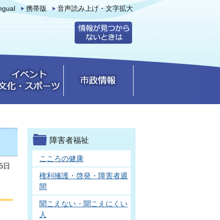
ingual
携帯版
音声読み上げ・文字拡大
障害者福祉
こころの健康
5日
権利擁護・啓発・障害者週
間
聞こえない・聞こえにくい
人