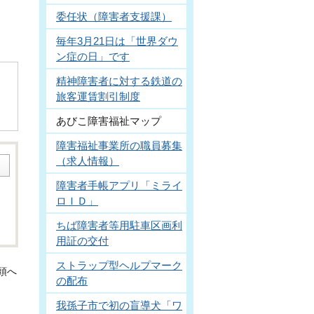
委任状（障害者支援課）
毎年3月21日は「世界ダウ
ン症の日」です
精神障害者に対する鉄道の
旅客運賃割引制度
あびこ障害福祉マップ
障害福祉事業所の職員募集
（求人情報）
障害者手帳アプリ「ミライ
ロＩＤ」
ちば障害者等用駐車区画利
用証の交付
ストラップ型ヘルプマーク
頭へ
の配布
我孫子市で初の盲導犬「ワ