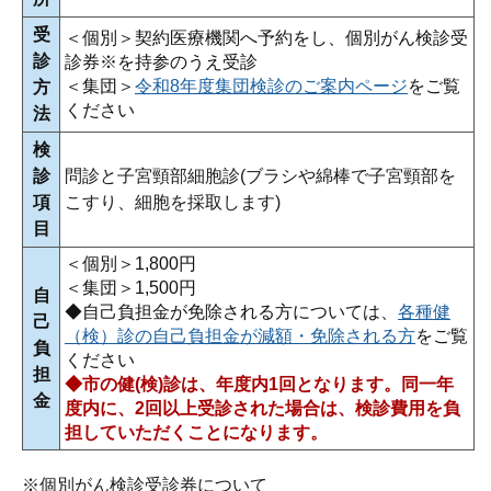
受
＜個別＞契約医療機関へ予約をし、個別がん検診受
診
診券※を持参のうえ受診
＜集団＞
令和8年度集団検診のご案内ページ
をご覧
方
ください
法
検
診
問診と子宮頸部細胞診(ブラシや綿棒で子宮頸部を
項
こすり、細胞を採取します)
目
＜個別＞1,800円
＜集団＞1,500円
自
◆自己負担金が免除される方については、
各種健
己
（検）診の自己負担金が減額・免除される方
をご覧
負
ください
担
◆市の健(検)診は、年度内1回となります。同一年
金
度内に、2回以上受診された場合は、検診費用を負
担していただくことになります。
※個別がん検診受診券について