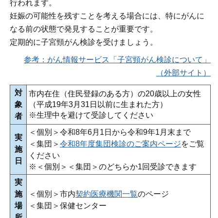
行われます。
妊娠の可能性を残すことを考える場合には、特にがんに
なる前の状態で発見することが重要です。
定期的に子宮頸がん検診を受けましょう。
参考：がん情報サービス「子宮頸がん検診について」
（外部サイト）
対
市内在住（住民登録のある方）の20歳以上の女性
象
（平成19年3月31日以前に生まれた方）
※生理中を避けて受診してください
者
＜個別＞令和8年6月1日から令和9年1月末まで
実
＜集団＞
令和8年度集団検診のご案内ページ
をご覧
施
ください
日
※＜個別＞＜集団＞のどちらか1回受診できます
実
施
＜個別＞市内
契約医療機関一覧
のページ
場
＜集団＞保健センター
所