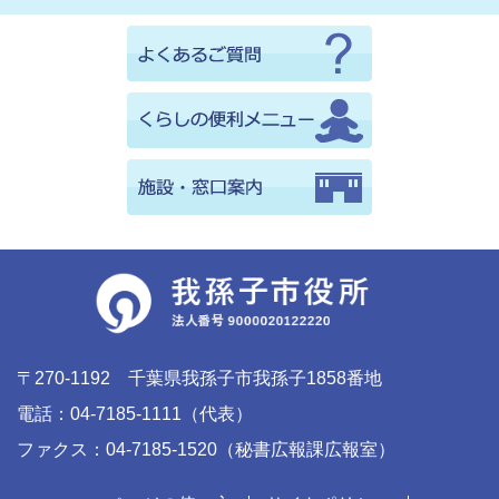
〒270-1192 千葉県我孫子市我孫子1858番地
電話：04-7185-1111（代表）
ファクス：04-7185-1520（秘書広報課広報室）