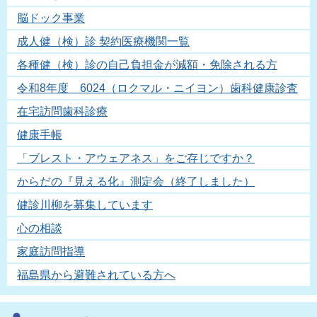
脳ドック事業
成人健（検）診 契約医療機関一覧
各種健（検）診の自己負担金が減額・免除される方
令和8年度 6024（ロクマル・ニイヨン）歯科健康診査
在宅訪問歯科診療
健康手帳
「ブレスト・アウェアネス」をご存じですか？
からだの『見える化』測定会（終了しました）
健診川柳を募集しています
心の相談
家庭訪問指導
福島県から避難されている方へ