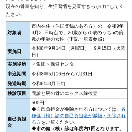
現在の骨量を知り、生活習慣を見直すきっかけにしてく
ださい。
市内在住（住民登録のある方）の、令和9年
対象者
3月31日時点で、20歳から70歳のうち5の倍
数の年齢の女性（下記一覧表参照）
令和8年9月14日（月曜日）、9月15日（火曜
実施日
日）
実施場所
＜集団＞保健センター
申込期間
令和8年5月16日から7月31日
発送時期
令和8年8月下旬
検診項目
問診と腕の骨のエックス線検査
500円
◆自己負担金が免除される方については、
各
種健（検）診の自己負担金が減額・免除され
自己負担
る方
をご覧ください。
金
◆市の健（検）診は年度内1回となります。