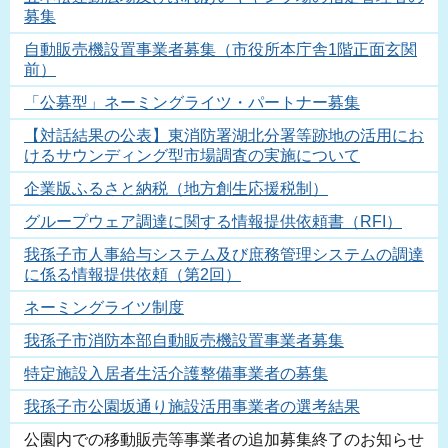
募集
自動販売機設置事業者募集（市役所本庁舎1階正面玄関
前）
「公募型」ネーミングライツ・パートナー募集
【対話結果の公表】東消防署湖北分署等跡地の活用にお
けるサウンディング型市場調査の実施について
企業版ふるさと納税（地方創生応援税制）
グループウェア調達に関する情報提供依頼書（RFI）
我孫子市人事給与システム及び庶務管理システムの調達
に係る情報提供依頼（第2回）
ネーミングライツ制度
我孫子市消防本部自動販売機設置事業者募集
特定施設入居者生活介護整備事業者の募集
我孫子市公園坂通り施設活用事業者の選考結果
公園内での移動販売等事業者の追加募集終了のお知らせ