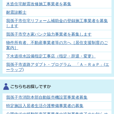
木造住宅耐震改修施工事業者を募集
耐震診断士
我孫子市住宅リフォーム補助金の登録施工事業者を募集
します
我孫子市空き家バンク協力事業者を募集します
物件所有者、不動産事業者等の方へ［居住支援制度のご
案内］
下水道排水設備指定工事店（指定・辞退・変更）
我孫子市道路アダプト・プログラム 「Ａ－ＲａＰ」(エ
ーラップ)
我孫子市消防本部自動販売機設置事業者募集
特定施設入居者生活介護整備事業者の募集