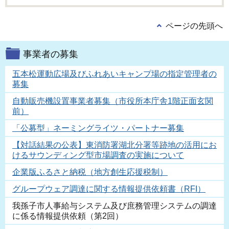
ページの先頭へ
事業者の募集
五本松運動広場及びふれあいキャンプ場の指定管理者の
募集
自動販売機設置事業者募集（市役所本庁舎1階正面玄関
前）
「公募型」ネーミングライツ・パートナー募集
【対話結果の公表】東消防署湖北分署等跡地の活用にお
けるサウンディング型市場調査の実施について
企業版ふるさと納税（地方創生応援税制）
グループウェア調達に関する情報提供依頼書（RFI）
我孫子市人事給与システム及び庶務管理システムの調達
に係る情報提供依頼（第2回）