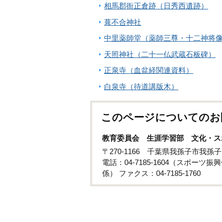
相馬郡衙正倉跡（日秀西遺跡）
葺不合神社
中里薬師堂（薬師三尊・十二神将
天照神社（二十一仏武蔵石板碑）
正泉寺（血盆経関連資料）
白泉寺（待道講版木）
このページについてのお
教育委員会 生涯学習部 文化・ス
〒270-1166 千葉県我孫子市我
電話：04-7185-1604（スポーツ振興
係） ファクス：04-7185-1760