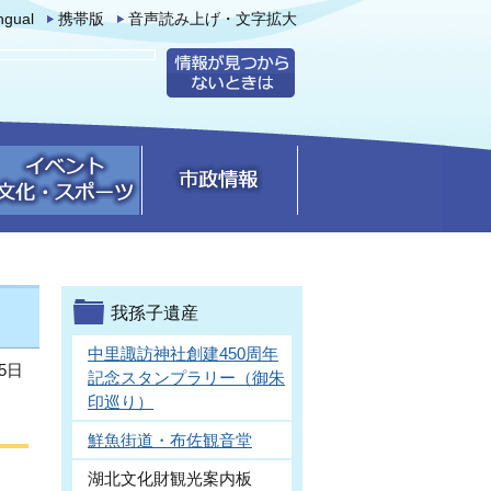
ingual
携帯版
音声読み上げ・文字拡大
我孫子遺産
中里諏訪神社創建450周年
5日
記念スタンプラリー（御朱
印巡り）
鮮魚街道・布佐観音堂
湖北文化財観光案内板