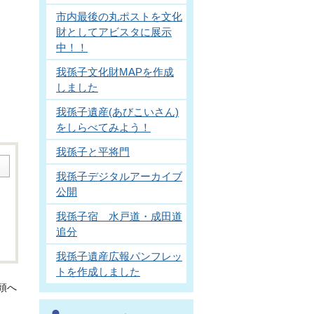
市内最後の丸ポストを文化
財としてアビスタに展示
中！！
我孫子文化財MAPを作成
しました
我孫子遺産(あびこいさん)
をしらべてみよう！
我孫子と平将門
我孫子デジタルアーカイブ
公開
我孫子宿 水戸道・成田道
追分
我孫子遺産広報パンフレッ
トを作成しました
頭へ