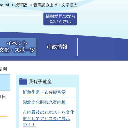
ingual
携帯版
音声読み上げ・文字拡大
公開
我孫子遺産
鮮魚街道・布佐観音堂
1日
湖北文化財観光案内板
市内最後の丸ポストを文化
財としてアビスタに展示
中！！