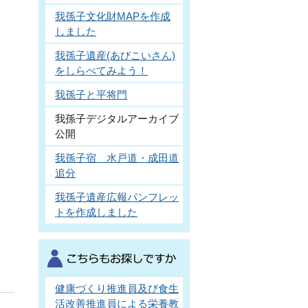
我孫子文化財MAPを作成
しました
我孫子遺産(あびこいさん)
をしらべてみよう！
我孫子と平将門
我孫子デジタルアーカイブ
公開
我孫子宿 水戸道・成田道
追分
我孫子遺産広報パンフレッ
トを作成しました
健康づくり推進員及び食生
活改善推進員による栄養教