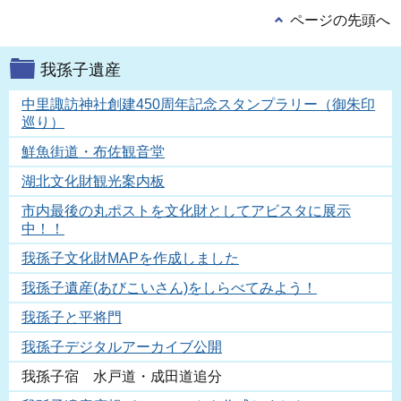
ページの先頭へ
我孫子遺産
中里諏訪神社創建450周年記念スタンプラリー（御朱印
巡り）
鮮魚街道・布佐観音堂
湖北文化財観光案内板
市内最後の丸ポストを文化財としてアビスタに展示
中！！
我孫子文化財MAPを作成しました
我孫子遺産(あびこいさん)をしらべてみよう！
我孫子と平将門
我孫子デジタルアーカイブ公開
我孫子宿 水戸道・成田道追分