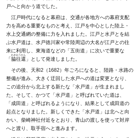
戸へと向かう道でした。
江戸時代になると幕府は、交通が各地方への幕府支配
力を高める重要なものと考え、江戸を中心とした陸上・
水上交通網の整備に力を入れました。江戸と水戸とを結
ぶ水戸道は、水戸徳川家や常陸周辺の大名が江戸との往
来に利用し、東海道などの「五街道」に次いで重要な
わきおうかん
「
脇往還
」として発達しました。
その後、天和2（1682）年ごろになると、陸路・水路の
整備が進み、大きく迂回した水戸への道は変更となり、
この追分から北上する新たな「水戸道」が生まれまし
た。そして、かつて「水戸道」と呼ばれていた道は、
「成田道」と呼ばれるようになり、結果として成田道の
起点となりました。新しくできた「水戸道」は北へと向
かい、柴崎神社付近をとおり、青山の渡しを使って対岸
へと渡り、取手宿へと進みます。