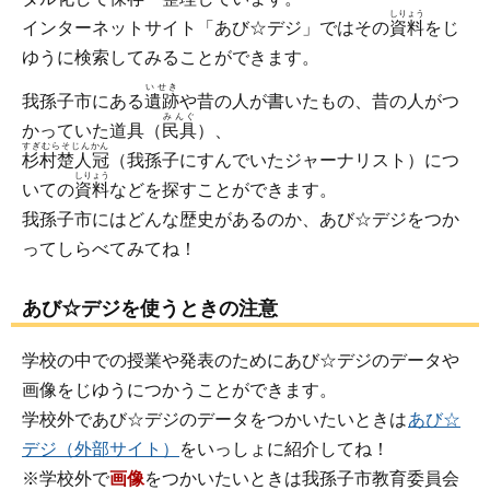
しりょう
インターネットサイト「あび☆デジ」ではその
資料
をじ
ゆうに検索してみることができます。
いせき
我孫子市にある
遺跡
や昔の人が書いたもの、昔の人がつ
みんぐ
かっていた道具（
民具
）、
すぎむらそじんかん
杉村楚人冠
（我孫子にすんでいたジャーナリスト）につ
しりょう
いての
資料
などを探すことができます。
我孫子市にはどんな歴史があるのか、あび☆デジをつか
ってしらべてみてね！
あび☆デジを使うときの注意
学校の中での授業や発表のためにあび☆デジのデータや
画像をじゆうにつかうことができます。
学校外であび☆デジのデータをつかいたいときは
あび☆
デジ（外部サイト）
をいっしょに紹介してね！
※学校外で
画像
をつかいたいときは我孫子市教育委員会