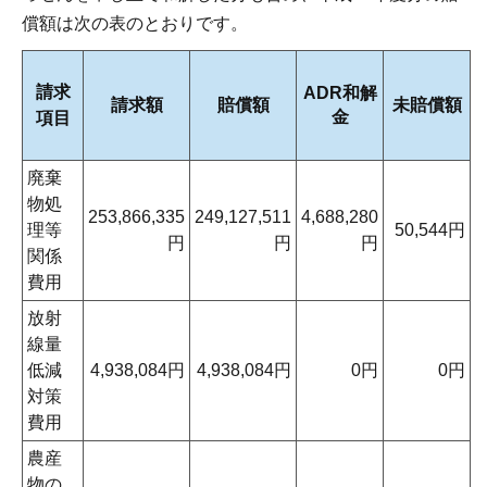
償額は次の表のとおりです。
請求
ADR和解
請求額
賠償額
未賠償額
金
項目
廃棄
物処
253,866,335
249,127,511
4,688,280
理等
50,544円
円
円
円
関係
費用
放射
線量
低減
4,938,084円
4,938,084円
0円
0円
対策
費用
農産
物の