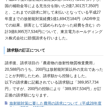
国の補助金等による充当分を除いた2億7,301万7,350円
と、これまでの請求に対して未払いとなっている平成27
年度までの放射能対策経費1億1,694万184円（ADR申立
ての結果、損害として認められなかった経費を含む）の
計3億8,995万7,534円について、東京電力ホールディング
ス株式会社に賠償請求を行いました。
請求額の訂正について
請求後、請求項目の「農産物の放射性物質検査費用」
20,588円のうち、200円は放射能対策以外の支出であった
ことが判明したため、請求額から控除しました。
以下の請求書に記載されている請求額は「389,957,734
円」ですが、200円の控除により「389,957,534円」が訂
正後の請求額になります。
放射能対策に要した費用の請求について（平成28年度