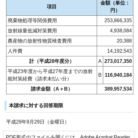
金額（単位：
項目
円）
廃棄物処理等関係費用
253,866,335
放射線量低減対策費用
4,938,084
農産物の放射性物質検査費用
20,388
人件費
14,192,543
計（平成28年度分）
A
273,017,350
平成23年度から平成27年度までの放射
B
116,940,184
能対策経費（請求未払い分）
請求金額（A＋B）
389,957,534
本請求に対する回答期限
平成29年9月29日（金曜日）
PDF形式のファイルを開くには、Adobe Acrobat Reader