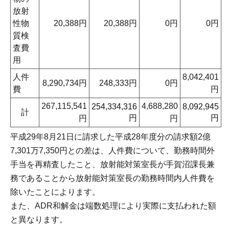
放射
性物
20,388円
20,388円
0円
0円
質検
査費
用
人件
8,042,401
8,290,734円
248,333円
0円
費
円
267,115,541
4,688,280
254,334,316
8,092,945
計
円
円
円
円
平成29年8月21日に請求した平成28年度分の請求額2億
7,301万7,350円との差は、人件費について、勤務時間外
手当を再精査したこと、放射能対策室長が手賀沼課長兼
務であることから放射能対策室長の勤務時間内人件費を
除いたことによります。
また、ADR和解金は端数処理により実際に支払われた額
と異なります。